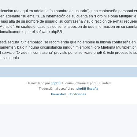
cación (de aquí en adelante “su nombre de usuario”), una contraseña personal em
 en adelante “su email”). La información de su cuenta en “Foro Mieloma Multiple” e
 más allá de su nombre de usuario, su contraseña y su dirección de e-mail requeri
a Multiple”. En cualquier caso, usted tiene la opción de qué información en su cue
automáticamente por el software phpBB.
to está segura. Sin embargo, se recomienda que no emplee la misma contraseña en 
samente y bajo ninguna circunstancia ningún miembro “Foro Mieloma Multiple”, php
 servicio “Olvidé mi contraseña” provisto por el software phpBB. Este proceso le so
r su cuenta.
Desarrollado por
phpBB
® Forum Software © phpBB Limited
Traducción al español por
phpBB España
Privacidad
|
Condiciones