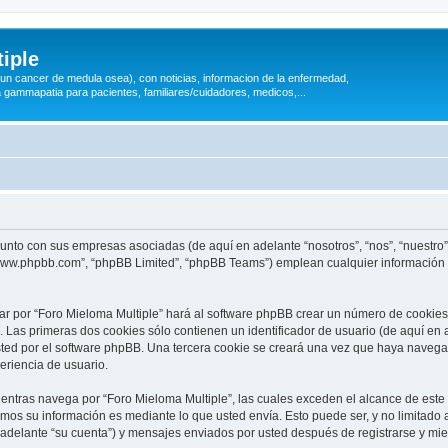
iple
 (un cancer de medula osea), con noticias, informacion de la enfermedad,
a gammapatia para pacientes, familiares/cuidadores, medicos,...
 junto con sus empresas asociadas (de aquí en adelante “nosotros”, “nos”, “nuestro”
 “www.phpbb.com”, “phpBB Limited”, “phpBB Teams”) emplean cualquier información 
ar por “Foro Mieloma Multiple” hará al software phpBB crear un número de cookies
Las primeras dos cookies sólo contienen un identificador de usuario (de aquí en a
sted por el software phpBB. Una tercera cookie se creará una vez que haya naveg
periencia de usuario.
ntras navega por “Foro Mieloma Multiple”, las cuales exceden el alcance de este
mos su información es mediante lo que usted envía. Esto puede ser, y no limitado
 adelante “su cuenta”) y mensajes enviados por usted después de registrarse y mie