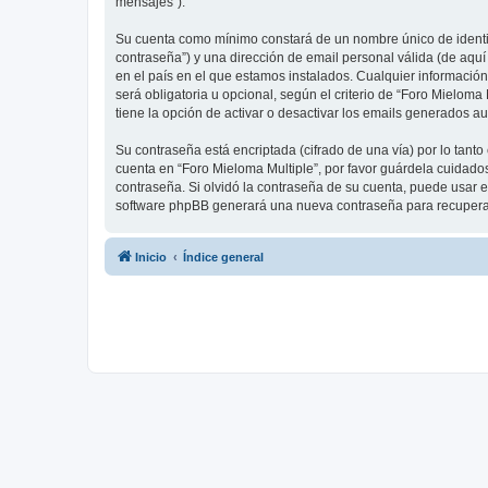
mensajes”).
Su cuenta como mínimo constará de un nombre único de identifi
contraseña”) y una dirección de email personal válida (de aquí
en el país en el que estamos instalados. Cualquier información
será obligatoria u opcional, según el criterio de “Foro Mielom
tiene la opción de activar o desactivar los emails generados 
Su contraseña está encriptada (cifrado de una vía) por lo tan
cuenta en “Foro Mieloma Multiple”, por favor guárdela cuidado
contraseña. Si olvidó la contraseña de su cuenta, puede usar el
software phpBB generará una nueva contraseña para recupera
Inicio
Índice general