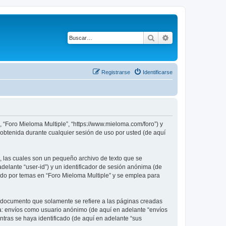
Buscar
Búsqueda avanza
Registrarse
Identificarse
, “Foro Mieloma Multiple”, “https://www.mieloma.com/foro”) y
obtenida durante cualquier sesión de uso por usted (de aquí
, las cuales son un pequeño archivo de texto que se
delante “user-id”) y un identificador de sesión anónima (de
ado por temas en “Foro Mieloma Multiple” y se emplea para
 documento que solamente se refiere a las páginas creadas
 a: envíos como usuario anónimo (de aquí en adelante “envíos
ntras se haya identificado (de aquí en adelante “sus