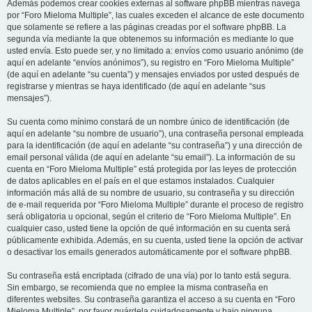
Además podemos crear cookies externas al software phpBB mientras navega
por “Foro Mieloma Multiple”, las cuales exceden el alcance de este documento
que solamente se refiere a las páginas creadas por el software phpBB. La
segunda vía mediante la que obtenemos su información es mediante lo que
usted envía. Esto puede ser, y no limitado a: envíos como usuario anónimo (de
aquí en adelante “envíos anónimos”), su registro en “Foro Mieloma Multiple”
(de aquí en adelante “su cuenta”) y mensajes enviados por usted después de
registrarse y mientras se haya identificado (de aquí en adelante “sus
mensajes”).
Su cuenta como mínimo constará de un nombre único de identificación (de
aquí en adelante “su nombre de usuario”), una contraseña personal empleada
para la identificación (de aquí en adelante “su contraseña”) y una dirección de
email personal válida (de aquí en adelante “su email”). La información de su
cuenta en “Foro Mieloma Multiple” está protegida por las leyes de protección
de datos aplicables en el país en el que estamos instalados. Cualquier
información más allá de su nombre de usuario, su contraseña y su dirección
de e-mail requerida por “Foro Mieloma Multiple” durante el proceso de registro
será obligatoria u opcional, según el criterio de “Foro Mieloma Multiple”. En
cualquier caso, usted tiene la opción de qué información en su cuenta será
públicamente exhibida. Además, en su cuenta, usted tiene la opción de activar
o desactivar los emails generados automáticamente por el software phpBB.
Su contraseña está encriptada (cifrado de una vía) por lo tanto está segura.
Sin embargo, se recomienda que no emplee la misma contraseña en
diferentes websites. Su contraseña garantiza el acceso a su cuenta en “Foro
Mieloma Multiple”, por favor guárdela cuidadosamente y bajo ninguna