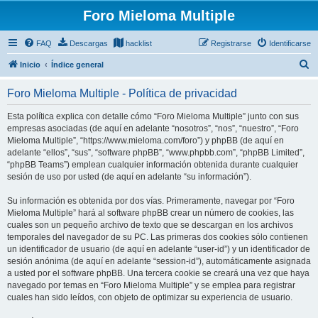
Foro Mieloma Multiple
FAQ
Descargas
hacklist
Registrarse
Identificarse
B
Inicio
Índice general
u
Foro Mieloma Multiple - Política de privacidad
s
c
Esta política explica con detalle cómo “Foro Mieloma Multiple” junto con sus
empresas asociadas (de aquí en adelante “nosotros”, “nos”, “nuestro”, “Foro
a
Mieloma Multiple”, “https://www.mieloma.com/foro”) y phpBB (de aquí en
r
adelante “ellos”, “sus”, “software phpBB”, “www.phpbb.com”, “phpBB Limited”,
“phpBB Teams”) emplean cualquier información obtenida durante cualquier
sesión de uso por usted (de aquí en adelante “su información”).
Su información es obtenida por dos vías. Primeramente, navegar por “Foro
Mieloma Multiple” hará al software phpBB crear un número de cookies, las
cuales son un pequeño archivo de texto que se descargan en los archivos
temporales del navegador de su PC. Las primeras dos cookies sólo contienen
un identificador de usuario (de aquí en adelante “user-id”) y un identificador de
sesión anónima (de aquí en adelante “session-id”), automáticamente asignada
a usted por el software phpBB. Una tercera cookie se creará una vez que haya
navegado por temas en “Foro Mieloma Multiple” y se emplea para registrar
cuales han sido leídos, con objeto de optimizar su experiencia de usuario.