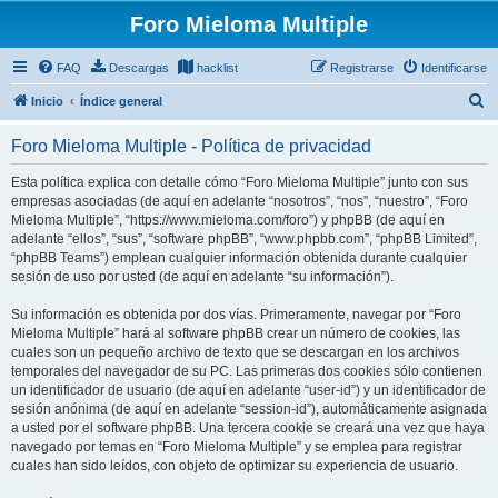
Foro Mieloma Multiple
FAQ
Descargas
hacklist
Registrarse
Identificarse
B
Inicio
Índice general
u
Foro Mieloma Multiple - Política de privacidad
s
c
Esta política explica con detalle cómo “Foro Mieloma Multiple” junto con sus
empresas asociadas (de aquí en adelante “nosotros”, “nos”, “nuestro”, “Foro
a
Mieloma Multiple”, “https://www.mieloma.com/foro”) y phpBB (de aquí en
r
adelante “ellos”, “sus”, “software phpBB”, “www.phpbb.com”, “phpBB Limited”,
“phpBB Teams”) emplean cualquier información obtenida durante cualquier
sesión de uso por usted (de aquí en adelante “su información”).
Su información es obtenida por dos vías. Primeramente, navegar por “Foro
Mieloma Multiple” hará al software phpBB crear un número de cookies, las
cuales son un pequeño archivo de texto que se descargan en los archivos
temporales del navegador de su PC. Las primeras dos cookies sólo contienen
un identificador de usuario (de aquí en adelante “user-id”) y un identificador de
sesión anónima (de aquí en adelante “session-id”), automáticamente asignada
a usted por el software phpBB. Una tercera cookie se creará una vez que haya
navegado por temas en “Foro Mieloma Multiple” y se emplea para registrar
cuales han sido leídos, con objeto de optimizar su experiencia de usuario.