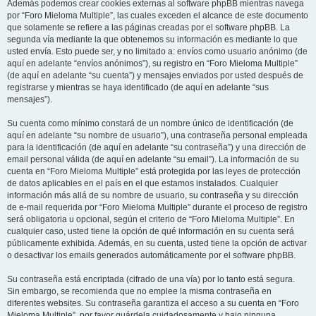
Además podemos crear cookies externas al software phpBB mientras navega
por “Foro Mieloma Multiple”, las cuales exceden el alcance de este documento
que solamente se refiere a las páginas creadas por el software phpBB. La
segunda vía mediante la que obtenemos su información es mediante lo que
usted envía. Esto puede ser, y no limitado a: envíos como usuario anónimo (de
aquí en adelante “envíos anónimos”), su registro en “Foro Mieloma Multiple”
(de aquí en adelante “su cuenta”) y mensajes enviados por usted después de
registrarse y mientras se haya identificado (de aquí en adelante “sus
mensajes”).
Su cuenta como mínimo constará de un nombre único de identificación (de
aquí en adelante “su nombre de usuario”), una contraseña personal empleada
para la identificación (de aquí en adelante “su contraseña”) y una dirección de
email personal válida (de aquí en adelante “su email”). La información de su
cuenta en “Foro Mieloma Multiple” está protegida por las leyes de protección
de datos aplicables en el país en el que estamos instalados. Cualquier
información más allá de su nombre de usuario, su contraseña y su dirección
de e-mail requerida por “Foro Mieloma Multiple” durante el proceso de registro
será obligatoria u opcional, según el criterio de “Foro Mieloma Multiple”. En
cualquier caso, usted tiene la opción de qué información en su cuenta será
públicamente exhibida. Además, en su cuenta, usted tiene la opción de activar
o desactivar los emails generados automáticamente por el software phpBB.
Su contraseña está encriptada (cifrado de una vía) por lo tanto está segura.
Sin embargo, se recomienda que no emplee la misma contraseña en
diferentes websites. Su contraseña garantiza el acceso a su cuenta en “Foro
Mieloma Multiple”, por favor guárdela cuidadosamente y bajo ninguna