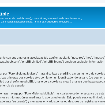
iple
 (un cancer de medula osea), con noticias, informacion de la enfermedad,
a gammapatia para pacientes, familiares/cuidadores, medicos,...
 junto con sus empresas asociadas (de aquí en adelante “nosotros”, “nos”, “nuestro”
 “www.phpbb.com”, “phpBB Limited”, “phpBB Teams”) emplean cualquier información 
ar por “Foro Mieloma Multiple” hará al software phpBB crear un número de cookies
Las primeras dos cookies sólo contienen un identificador de usuario (de aquí en a
sted por el software phpBB. Una tercera cookie se creará una vez que haya naveg
periencia de usuario.
ntras navega por “Foro Mieloma Multiple”, las cuales exceden el alcance de este
mos su información es mediante lo que usted envía. Esto puede ser, y no limitado
 adelante “su cuenta”) y mensajes enviados por usted después de registrarse y mie