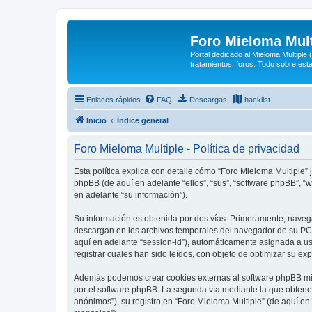
Foro Mieloma Mult
Portal dedicado al Mieloma Multiple
tratamientos, foros. Todo sobre est
Enlaces rápidos
FAQ
Descargas
hacklist
Inicio
Índice general
Foro Mieloma Multiple - Política de privacidad
Esta política explica con detalle cómo “Foro Mieloma Multiple”
phpBB (de aquí en adelante “ellos”, “sus”, “software phpBB”,
en adelante “su información”).
Su información es obtenida por dos vías. Primeramente, naveg
descargan en los archivos temporales del navegador de su PC. 
aquí en adelante “session-id”), automáticamente asignada a u
registrar cuales han sido leídos, con objeto de optimizar su ex
Además podemos crear cookies externas al software phpBB mie
por el software phpBB. La segunda vía mediante la que obtene
anónimos”), su registro en “Foro Mieloma Multiple” (de aquí en