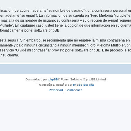
cación (de aquí en adelante “su nombre de usuario”), una contraseña personal em
 en adelante “su email”). La información de su cuenta en “Foro Mieloma Multiple” e
 más allá de su nombre de usuario, su contraseña y su dirección de e-mail requeri
a Multiple”. En cualquier caso, usted tiene la opción de qué información en su cue
automáticamente por el software phpBB.
to está segura. Sin embargo, se recomienda que no emplee la misma contraseña en 
samente y bajo ninguna circunstancia ningún miembro “Foro Mieloma Multiple”, php
 servicio “Olvidé mi contraseña” provisto por el software phpBB. Este proceso le so
r su cuenta.
Desarrollado por
phpBB
® Forum Software © phpBB Limited
Traducción al español por
phpBB España
Privacidad
|
Condiciones