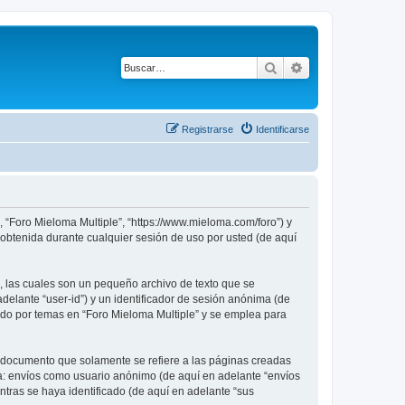
Buscar
Búsqueda avanza
Registrarse
Identificarse
, “Foro Mieloma Multiple”, “https://www.mieloma.com/foro”) y
obtenida durante cualquier sesión de uso por usted (de aquí
, las cuales son un pequeño archivo de texto que se
delante “user-id”) y un identificador de sesión anónima (de
ado por temas en “Foro Mieloma Multiple” y se emplea para
 documento que solamente se refiere a las páginas creadas
 a: envíos como usuario anónimo (de aquí en adelante “envíos
ntras se haya identificado (de aquí en adelante “sus