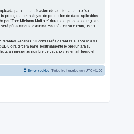
pleada para la identificación (de aquí en adelante “su
stá protegida por las leyes de protección de datos aplicables
da por “Foro Mieloma Multiple” durante el proceso de registro
nta será públicamente exhibida. Además, en su cuenta, usted
diferentes websites. Su contraseña garantiza el acceso a su
BB u otra tercera parte, legítimamente le preguntará su
licitará ingresar su nombre de usuario y su email, luego el
Borrar cookies
Todos los horarios son
UTC+01:00