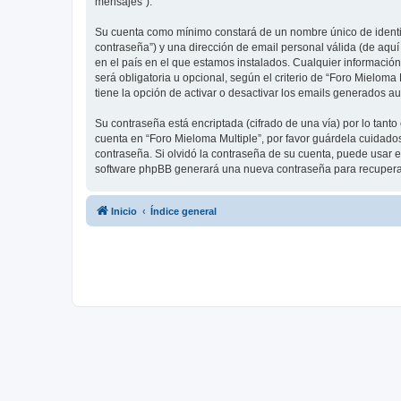
mensajes”).
Su cuenta como mínimo constará de un nombre único de identifi
contraseña”) y una dirección de email personal válida (de aquí
en el país en el que estamos instalados. Cualquier información
será obligatoria u opcional, según el criterio de “Foro Mielom
tiene la opción de activar o desactivar los emails generados 
Su contraseña está encriptada (cifrado de una vía) por lo tan
cuenta en “Foro Mieloma Multiple”, por favor guárdela cuidado
contraseña. Si olvidó la contraseña de su cuenta, puede usar el
software phpBB generará una nueva contraseña para recupera
Inicio
Índice general