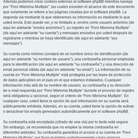
Además podemos crear cookies externas al software phpBB mientras navega
por “Foro Mieloma Multiple”, las cuales exceden el alcance de este documento
que solamente se refiere a las páginas creadas por el software phpBB. La
segunda vía mediante la que obtenemos su información es mediante lo que
usted envía. Esto puede ser, y no limitado a: envíos como usuario anónimo (de
aquí en adelante “envíos anónimos”), su registro en “Foro Mieloma Multiple”
(de aquí en adelante “su cuenta”) y mensajes enviados por usted después de
registrarse y mientras se haya identificado (de aquí en adelante “sus
mensajes”).
Su cuenta como mínimo constará de un nombre único de identificación (de
aquí en adelante “su nombre de usuario”), una contraseña personal empleada
para la identificación (de aquí en adelante “su contraseña”) y una dirección de
email personal válida (de aquí en adelante “su email”). La información de su
cuenta en “Foro Mieloma Multiple” está protegida por las leyes de protección
de datos aplicables en el país en el que estamos instalados. Cualquier
información más allá de su nombre de usuario, su contraseña y su dirección
de e-mail requerida por “Foro Mieloma Multiple” durante el proceso de registro
será obligatoria u opcional, según el criterio de “Foro Mieloma Multiple”. En
cualquier caso, usted tiene la opción de qué información en su cuenta será
públicamente exhibida. Además, en su cuenta, usted tiene la opción de activar
o desactivar los emails generados automáticamente por el software phpBB.
Su contraseña está encriptada (cifrado de una vía) por lo tanto está segura.
Sin embargo, se recomienda que no emplee la misma contraseña en
diferentes websites. Su contraseña garantiza el acceso a su cuenta en “Foro
Mieloma Multiple”, por favor guárdela cuidadosamente y bajo ninguna