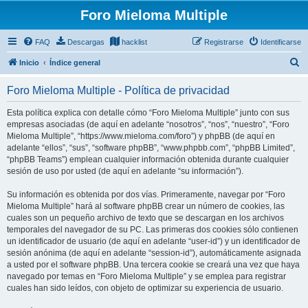
Foro Mieloma Multiple
FAQ
Descargas
hacklist
Registrarse
Identificarse
B
Inicio
Índice general
u
Foro Mieloma Multiple - Política de privacidad
s
c
Esta política explica con detalle cómo “Foro Mieloma Multiple” junto con sus
empresas asociadas (de aquí en adelante “nosotros”, “nos”, “nuestro”, “Foro
a
Mieloma Multiple”, “https://www.mieloma.com/foro”) y phpBB (de aquí en
r
adelante “ellos”, “sus”, “software phpBB”, “www.phpbb.com”, “phpBB Limited”,
“phpBB Teams”) emplean cualquier información obtenida durante cualquier
sesión de uso por usted (de aquí en adelante “su información”).
Su información es obtenida por dos vías. Primeramente, navegar por “Foro
Mieloma Multiple” hará al software phpBB crear un número de cookies, las
cuales son un pequeño archivo de texto que se descargan en los archivos
temporales del navegador de su PC. Las primeras dos cookies sólo contienen
un identificador de usuario (de aquí en adelante “user-id”) y un identificador de
sesión anónima (de aquí en adelante “session-id”), automáticamente asignada
a usted por el software phpBB. Una tercera cookie se creará una vez que haya
navegado por temas en “Foro Mieloma Multiple” y se emplea para registrar
cuales han sido leídos, con objeto de optimizar su experiencia de usuario.