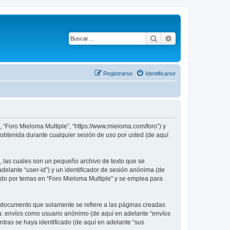
Buscar
Búsqueda avanza
Registrarse
Identificarse
, “Foro Mieloma Multiple”, “https://www.mieloma.com/foro”) y
obtenida durante cualquier sesión de uso por usted (de aquí
, las cuales son un pequeño archivo de texto que se
delante “user-id”) y un identificador de sesión anónima (de
ado por temas en “Foro Mieloma Multiple” y se emplea para
 documento que solamente se refiere a las páginas creadas
 a: envíos como usuario anónimo (de aquí en adelante “envíos
ntras se haya identificado (de aquí en adelante “sus