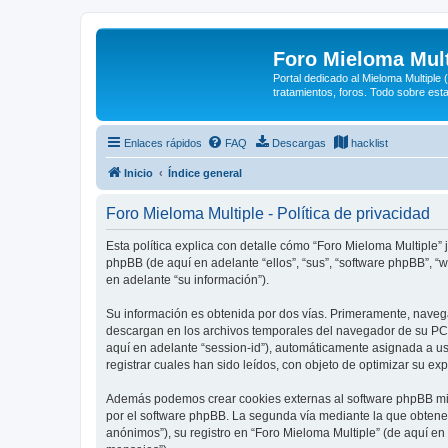
Foro Mieloma Mult
Portal dedicado al Mieloma Multiple
tratamientos, foros. Todo sobre est
Enlaces rápidos
FAQ
Descargas
hacklist
Inicio
Índice general
Foro Mieloma Multiple - Política de privacidad
Esta política explica con detalle cómo “Foro Mieloma Multiple”
phpBB (de aquí en adelante “ellos”, “sus”, “software phpBB”,
en adelante “su información”).
Su información es obtenida por dos vías. Primeramente, naveg
descargan en los archivos temporales del navegador de su PC. 
aquí en adelante “session-id”), automáticamente asignada a u
registrar cuales han sido leídos, con objeto de optimizar su ex
Además podemos crear cookies externas al software phpBB mie
por el software phpBB. La segunda vía mediante la que obtene
anónimos”), su registro en “Foro Mieloma Multiple” (de aquí en