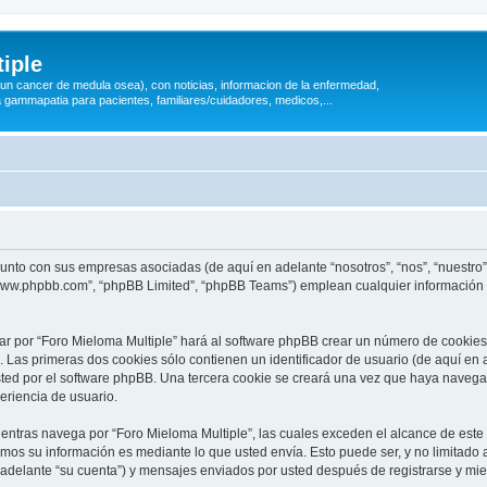
iple
 (un cancer de medula osea), con noticias, informacion de la enfermedad,
a gammapatia para pacientes, familiares/cuidadores, medicos,...
 junto con sus empresas asociadas (de aquí en adelante “nosotros”, “nos”, “nuestro”
 “www.phpbb.com”, “phpBB Limited”, “phpBB Teams”) emplean cualquier información 
ar por “Foro Mieloma Multiple” hará al software phpBB crear un número de cookies
Las primeras dos cookies sólo contienen un identificador de usuario (de aquí en a
sted por el software phpBB. Una tercera cookie se creará una vez que haya naveg
periencia de usuario.
ntras navega por “Foro Mieloma Multiple”, las cuales exceden el alcance de este
mos su información es mediante lo que usted envía. Esto puede ser, y no limitado
 adelante “su cuenta”) y mensajes enviados por usted después de registrarse y mie