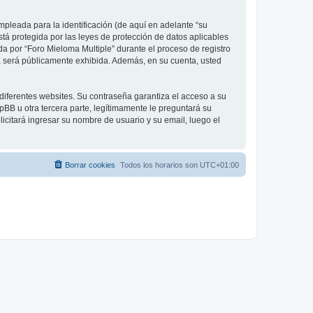
pleada para la identificación (de aquí en adelante “su
stá protegida por las leyes de protección de datos aplicables
da por “Foro Mieloma Multiple” durante el proceso de registro
nta será públicamente exhibida. Además, en su cuenta, usted
diferentes websites. Su contraseña garantiza el acceso a su
BB u otra tercera parte, legítimamente le preguntará su
licitará ingresar su nombre de usuario y su email, luego el
Borrar cookies
Todos los horarios son
UTC+01:00