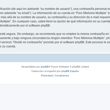
cación (de aquí en adelante “su nombre de usuario”), una contraseña personal em
 en adelante “su email”). La información de su cuenta en “Foro Mieloma Multiple” e
 más allá de su nombre de usuario, su contraseña y su dirección de e-mail requeri
a Multiple”. En cualquier caso, usted tiene la opción de qué información en su cue
automáticamente por el software phpBB.
to está segura. Sin embargo, se recomienda que no emplee la misma contraseña en 
samente y bajo ninguna circunstancia ningún miembro “Foro Mieloma Multiple”, php
 servicio “Olvidé mi contraseña” provisto por el software phpBB. Este proceso le so
r su cuenta.
Desarrollado por
phpBB
® Forum Software © phpBB Limited
Traducción al español por
phpBB España
Privacidad
|
Condiciones