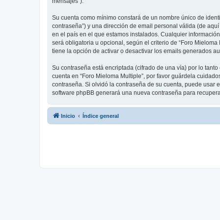
mensajes”).
Su cuenta como mínimo constará de un nombre único de identifi
contraseña”) y una dirección de email personal válida (de aquí
en el país en el que estamos instalados. Cualquier información
será obligatoria u opcional, según el criterio de “Foro Mielom
tiene la opción de activar o desactivar los emails generados 
Su contraseña está encriptada (cifrado de una vía) por lo tan
cuenta en “Foro Mieloma Multiple”, por favor guárdela cuidado
contraseña. Si olvidó la contraseña de su cuenta, puede usar el
software phpBB generará una nueva contraseña para recupera
Inicio
Índice general