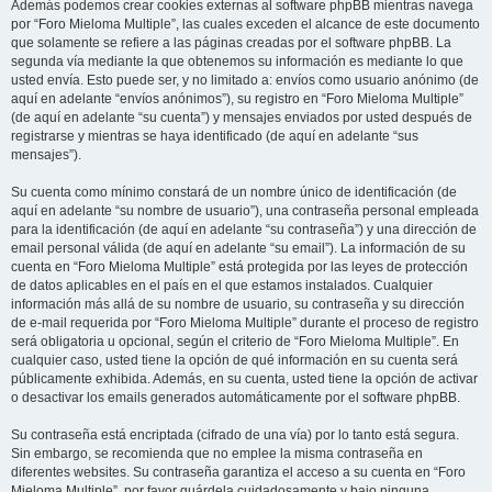
Además podemos crear cookies externas al software phpBB mientras navega
por “Foro Mieloma Multiple”, las cuales exceden el alcance de este documento
que solamente se refiere a las páginas creadas por el software phpBB. La
segunda vía mediante la que obtenemos su información es mediante lo que
usted envía. Esto puede ser, y no limitado a: envíos como usuario anónimo (de
aquí en adelante “envíos anónimos”), su registro en “Foro Mieloma Multiple”
(de aquí en adelante “su cuenta”) y mensajes enviados por usted después de
registrarse y mientras se haya identificado (de aquí en adelante “sus
mensajes”).
Su cuenta como mínimo constará de un nombre único de identificación (de
aquí en adelante “su nombre de usuario”), una contraseña personal empleada
para la identificación (de aquí en adelante “su contraseña”) y una dirección de
email personal válida (de aquí en adelante “su email”). La información de su
cuenta en “Foro Mieloma Multiple” está protegida por las leyes de protección
de datos aplicables en el país en el que estamos instalados. Cualquier
información más allá de su nombre de usuario, su contraseña y su dirección
de e-mail requerida por “Foro Mieloma Multiple” durante el proceso de registro
será obligatoria u opcional, según el criterio de “Foro Mieloma Multiple”. En
cualquier caso, usted tiene la opción de qué información en su cuenta será
públicamente exhibida. Además, en su cuenta, usted tiene la opción de activar
o desactivar los emails generados automáticamente por el software phpBB.
Su contraseña está encriptada (cifrado de una vía) por lo tanto está segura.
Sin embargo, se recomienda que no emplee la misma contraseña en
diferentes websites. Su contraseña garantiza el acceso a su cuenta en “Foro
Mieloma Multiple”, por favor guárdela cuidadosamente y bajo ninguna