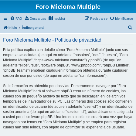
Foro Mieloma Multiple
FAQ
Descargas
hacklist
Registrarse
Identificarse
B
Inicio
Índice general
u
Foro Mieloma Multiple - Política de privacidad
s
c
Esta política explica con detalle cómo “Foro Mieloma Multiple” junto con sus
empresas asociadas (de aquí en adelante “nosotros”, “nos”, “nuestro”, “Foro
a
Mieloma Multiple”, “https://www.mieloma.com/foro”) y phpBB (de aquí en
r
adelante “ellos”, “sus”, “software phpBB”, “www.phpbb.com”, “phpBB Limited”,
“phpBB Teams”) emplean cualquier información obtenida durante cualquier
sesión de uso por usted (de aquí en adelante “su información”).
Su información es obtenida por dos vías. Primeramente, navegar por “Foro
Mieloma Multiple” hará al software phpBB crear un número de cookies, las
cuales son un pequeño archivo de texto que se descargan en los archivos
temporales del navegador de su PC. Las primeras dos cookies sólo contienen
un identificador de usuario (de aquí en adelante “user-id”) y un identificador de
sesión anónima (de aquí en adelante “session-id”), automáticamente asignada
a usted por el software phpBB. Una tercera cookie se creará una vez que haya
navegado por temas en “Foro Mieloma Multiple” y se emplea para registrar
cuales han sido leídos, con objeto de optimizar su experiencia de usuario.