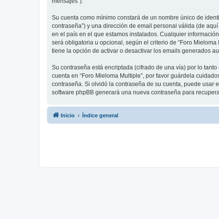
mensajes”).
Su cuenta como mínimo constará de un nombre único de identifi
contraseña”) y una dirección de email personal válida (de aquí
en el país en el que estamos instalados. Cualquier información
será obligatoria u opcional, según el criterio de “Foro Mielom
tiene la opción de activar o desactivar los emails generados 
Su contraseña está encriptada (cifrado de una vía) por lo tan
cuenta en “Foro Mieloma Multiple”, por favor guárdela cuidado
contraseña. Si olvidó la contraseña de su cuenta, puede usar el
software phpBB generará una nueva contraseña para recupera
Inicio
Índice general