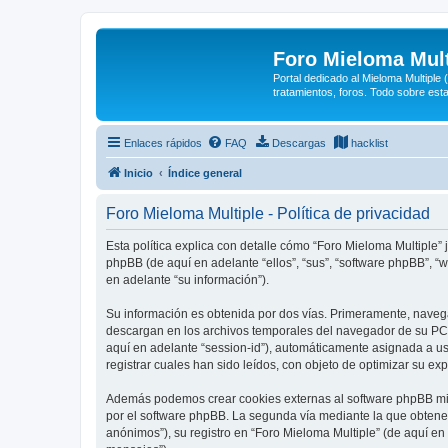
Foro Mieloma Mult
Portal dedicado al Mieloma Multiple
tratamientos, foros. Todo sobre est
Enlaces rápidos
FAQ
Descargas
hacklist
Inicio
Índice general
Foro Mieloma Multiple - Política de privacidad
Esta política explica con detalle cómo “Foro Mieloma Multiple”
phpBB (de aquí en adelante “ellos”, “sus”, “software phpBB”,
en adelante “su información”).
Su información es obtenida por dos vías. Primeramente, naveg
descargan en los archivos temporales del navegador de su PC. 
aquí en adelante “session-id”), automáticamente asignada a u
registrar cuales han sido leídos, con objeto de optimizar su ex
Además podemos crear cookies externas al software phpBB mie
por el software phpBB. La segunda vía mediante la que obtene
anónimos”), su registro en “Foro Mieloma Multiple” (de aquí en