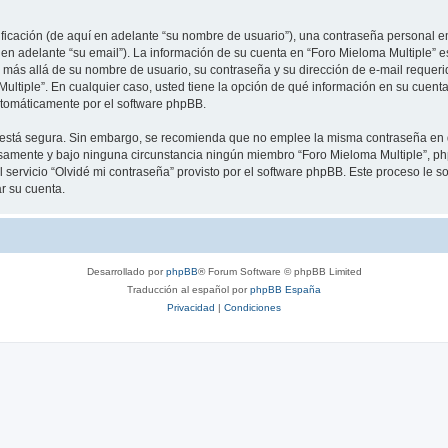
cación (de aquí en adelante “su nombre de usuario”), una contraseña personal em
 en adelante “su email”). La información de su cuenta en “Foro Mieloma Multiple” e
 más allá de su nombre de usuario, su contraseña y su dirección de e-mail requeri
a Multiple”. En cualquier caso, usted tiene la opción de qué información en su cue
automáticamente por el software phpBB.
to está segura. Sin embargo, se recomienda que no emplee la misma contraseña en 
samente y bajo ninguna circunstancia ningún miembro “Foro Mieloma Multiple”, php
 servicio “Olvidé mi contraseña” provisto por el software phpBB. Este proceso le so
r su cuenta.
Desarrollado por
phpBB
® Forum Software © phpBB Limited
Traducción al español por
phpBB España
Privacidad
|
Condiciones