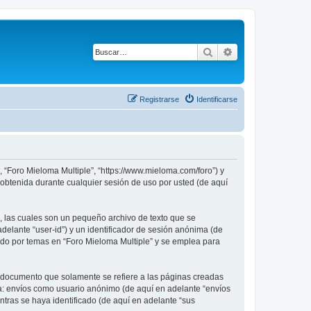
Buscar
Búsqueda avanza
Registrarse
Identificarse
, “Foro Mieloma Multiple”, “https://www.mieloma.com/foro”) y
obtenida durante cualquier sesión de uso por usted (de aquí
, las cuales son un pequeño archivo de texto que se
delante “user-id”) y un identificador de sesión anónima (de
ado por temas en “Foro Mieloma Multiple” y se emplea para
 documento que solamente se refiere a las páginas creadas
 a: envíos como usuario anónimo (de aquí en adelante “envíos
ntras se haya identificado (de aquí en adelante “sus