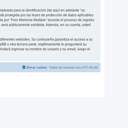
pleada para la identificación (de aquí en adelante “su
stá protegida por las leyes de protección de datos aplicables
da por “Foro Mieloma Multiple” durante el proceso de registro
nta será públicamente exhibida. Además, en su cuenta, usted
diferentes websites. Su contraseña garantiza el acceso a su
BB u otra tercera parte, legítimamente le preguntará su
licitará ingresar su nombre de usuario y su email, luego el
Borrar cookies
Todos los horarios son
UTC+01:00