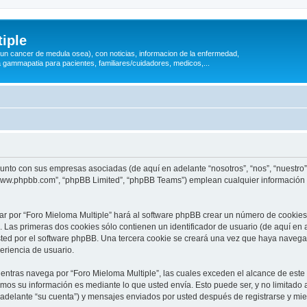
iple
 (un cancer de medula osea), con noticias, informacion de la enfermedad,
a gammapatia para pacientes, familiares/cuidadores, medicos,...
 junto con sus empresas asociadas (de aquí en adelante “nosotros”, “nos”, “nuestro”
 “www.phpbb.com”, “phpBB Limited”, “phpBB Teams”) emplean cualquier información 
ar por “Foro Mieloma Multiple” hará al software phpBB crear un número de cookies
Las primeras dos cookies sólo contienen un identificador de usuario (de aquí en a
sted por el software phpBB. Una tercera cookie se creará una vez que haya naveg
periencia de usuario.
ntras navega por “Foro Mieloma Multiple”, las cuales exceden el alcance de este
mos su información es mediante lo que usted envía. Esto puede ser, y no limitado
 adelante “su cuenta”) y mensajes enviados por usted después de registrarse y mie