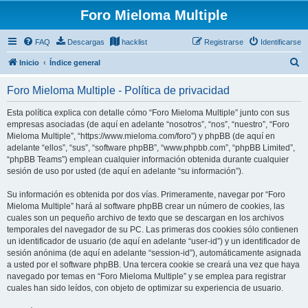
Foro Mieloma Multiple
FAQ
Descargas
hacklist
Registrarse
Identificarse
B
Inicio
Índice general
u
Foro Mieloma Multiple - Política de privacidad
s
c
Esta política explica con detalle cómo “Foro Mieloma Multiple” junto con sus
empresas asociadas (de aquí en adelante “nosotros”, “nos”, “nuestro”, “Foro
a
Mieloma Multiple”, “https://www.mieloma.com/foro”) y phpBB (de aquí en
r
adelante “ellos”, “sus”, “software phpBB”, “www.phpbb.com”, “phpBB Limited”,
“phpBB Teams”) emplean cualquier información obtenida durante cualquier
sesión de uso por usted (de aquí en adelante “su información”).
Su información es obtenida por dos vías. Primeramente, navegar por “Foro
Mieloma Multiple” hará al software phpBB crear un número de cookies, las
cuales son un pequeño archivo de texto que se descargan en los archivos
temporales del navegador de su PC. Las primeras dos cookies sólo contienen
un identificador de usuario (de aquí en adelante “user-id”) y un identificador de
sesión anónima (de aquí en adelante “session-id”), automáticamente asignada
a usted por el software phpBB. Una tercera cookie se creará una vez que haya
navegado por temas en “Foro Mieloma Multiple” y se emplea para registrar
cuales han sido leídos, con objeto de optimizar su experiencia de usuario.