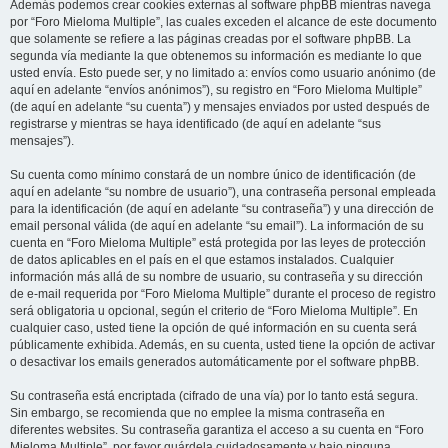
Además podemos crear cookies externas al software phpBB mientras navega
por “Foro Mieloma Multiple”, las cuales exceden el alcance de este documento
que solamente se refiere a las páginas creadas por el software phpBB. La
segunda vía mediante la que obtenemos su información es mediante lo que
usted envía. Esto puede ser, y no limitado a: envíos como usuario anónimo (de
aquí en adelante “envíos anónimos”), su registro en “Foro Mieloma Multiple”
(de aquí en adelante “su cuenta”) y mensajes enviados por usted después de
registrarse y mientras se haya identificado (de aquí en adelante “sus
mensajes”).
Su cuenta como mínimo constará de un nombre único de identificación (de
aquí en adelante “su nombre de usuario”), una contraseña personal empleada
para la identificación (de aquí en adelante “su contraseña”) y una dirección de
email personal válida (de aquí en adelante “su email”). La información de su
cuenta en “Foro Mieloma Multiple” está protegida por las leyes de protección
de datos aplicables en el país en el que estamos instalados. Cualquier
información más allá de su nombre de usuario, su contraseña y su dirección
de e-mail requerida por “Foro Mieloma Multiple” durante el proceso de registro
será obligatoria u opcional, según el criterio de “Foro Mieloma Multiple”. En
cualquier caso, usted tiene la opción de qué información en su cuenta será
públicamente exhibida. Además, en su cuenta, usted tiene la opción de activar
o desactivar los emails generados automáticamente por el software phpBB.
Su contraseña está encriptada (cifrado de una vía) por lo tanto está segura.
Sin embargo, se recomienda que no emplee la misma contraseña en
diferentes websites. Su contraseña garantiza el acceso a su cuenta en “Foro
Mieloma Multiple”, por favor guárdela cuidadosamente y bajo ninguna