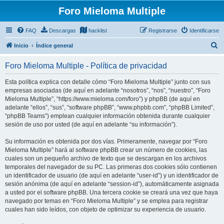
Foro Mieloma Multiple
FAQ
Descargas
hacklist
Registrarse
Identificarse
B
Inicio
Índice general
u
Foro Mieloma Multiple - Política de privacidad
s
c
Esta política explica con detalle cómo “Foro Mieloma Multiple” junto con sus
empresas asociadas (de aquí en adelante “nosotros”, “nos”, “nuestro”, “Foro
a
Mieloma Multiple”, “https://www.mieloma.com/foro”) y phpBB (de aquí en
r
adelante “ellos”, “sus”, “software phpBB”, “www.phpbb.com”, “phpBB Limited”,
“phpBB Teams”) emplean cualquier información obtenida durante cualquier
sesión de uso por usted (de aquí en adelante “su información”).
Su información es obtenida por dos vías. Primeramente, navegar por “Foro
Mieloma Multiple” hará al software phpBB crear un número de cookies, las
cuales son un pequeño archivo de texto que se descargan en los archivos
temporales del navegador de su PC. Las primeras dos cookies sólo contienen
un identificador de usuario (de aquí en adelante “user-id”) y un identificador de
sesión anónima (de aquí en adelante “session-id”), automáticamente asignada
a usted por el software phpBB. Una tercera cookie se creará una vez que haya
navegado por temas en “Foro Mieloma Multiple” y se emplea para registrar
cuales han sido leídos, con objeto de optimizar su experiencia de usuario.