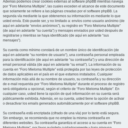
Además podemos crear cookies externas al software phpBB mientras navega
por “Foro Mieloma Multiple”, las cuales exceden el alcance de este documento
que solamente se refiere a las páginas creadas por el software phpBB. La
segunda vía mediante la que obtenemos su información es mediante lo que
usted envía. Esto puede ser, y no limitado a: envíos como usuario anónimo (de
aquí en adelante “envíos anónimos”), su registro en “Foro Mieloma Multiple”
(de aquí en adelante “su cuenta”) y mensajes enviados por usted después de
registrarse y mientras se haya identificado (de aquí en adelante “sus
mensajes”).
Su cuenta como mínimo constará de un nombre único de identificación (de
aquí en adelante “su nombre de usuario”), una contraseña personal empleada
para la identificación (de aquí en adelante “su contraseña”) y una dirección de
email personal válida (de aquí en adelante “su email”). La información de su
cuenta en “Foro Mieloma Multiple” está protegida por las leyes de protección
de datos aplicables en el país en el que estamos instalados. Cualquier
información más allá de su nombre de usuario, su contraseña y su dirección
de e-mail requerida por “Foro Mieloma Multiple” durante el proceso de registro
será obligatoria u opcional, según el criterio de “Foro Mieloma Multiple”. En
cualquier caso, usted tiene la opción de qué información en su cuenta será
públicamente exhibida. Además, en su cuenta, usted tiene la opción de activar
o desactivar los emails generados automáticamente por el software phpBB.
Su contraseña está encriptada (cifrado de una vía) por lo tanto está segura.
Sin embargo, se recomienda que no emplee la misma contraseña en
diferentes websites. Su contraseña garantiza el acceso a su cuenta en “Foro
Mieloma Multiple”, por favor guárdela cuidadosamente y bajo ninguna