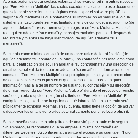
Además podemos crear cookies externas al software phpBB mientras navega
por “Foro Mieloma Multiple”, las cuales exceden el alcance de este documento
que solamente se refiere a las páginas creadas por el software phpBB. La
segunda vía mediante la que obtenemos su información es mediante lo que
usted envía. Esto puede ser, y no limitado a: envíos como usuario anónimo (de
aquí en adelante “envíos anónimos”), su registro en “Foro Mieloma Multiple”
(de aquí en adelante “su cuenta”) y mensajes enviados por usted después de
registrarse y mientras se haya identificado (de aquí en adelante “sus
mensajes”).
Su cuenta como mínimo constará de un nombre único de identificación (de
aquí en adelante “su nombre de usuario”), una contraseña personal empleada
para la identificación (de aquí en adelante “su contraseña”) y una dirección de
email personal válida (de aquí en adelante “su email”). La información de su
cuenta en “Foro Mieloma Multiple” está protegida por las leyes de protección
de datos aplicables en el país en el que estamos instalados. Cualquier
información más allá de su nombre de usuario, su contraseña y su dirección
de e-mail requerida por “Foro Mieloma Multiple” durante el proceso de registro
será obligatoria u opcional, según el criterio de “Foro Mieloma Multiple”. En
cualquier caso, usted tiene la opción de qué información en su cuenta será
públicamente exhibida. Además, en su cuenta, usted tiene la opción de activar
o desactivar los emails generados automáticamente por el software phpBB.
Su contraseña está encriptada (cifrado de una vía) por lo tanto está segura.
Sin embargo, se recomienda que no emplee la misma contraseña en
diferentes websites. Su contraseña garantiza el acceso a su cuenta en “Foro
Mieloma Multiple”, por favor guárdela cuidadosamente y bajo ninguna