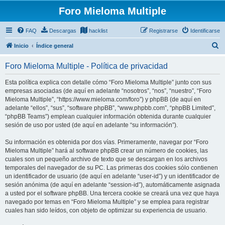
Foro Mieloma Multiple
FAQ
Descargas
hacklist
Registrarse
Identificarse
B
Inicio
Índice general
u
Foro Mieloma Multiple - Política de privacidad
s
c
Esta política explica con detalle cómo “Foro Mieloma Multiple” junto con sus
empresas asociadas (de aquí en adelante “nosotros”, “nos”, “nuestro”, “Foro
a
Mieloma Multiple”, “https://www.mieloma.com/foro”) y phpBB (de aquí en
r
adelante “ellos”, “sus”, “software phpBB”, “www.phpbb.com”, “phpBB Limited”,
“phpBB Teams”) emplean cualquier información obtenida durante cualquier
sesión de uso por usted (de aquí en adelante “su información”).
Su información es obtenida por dos vías. Primeramente, navegar por “Foro
Mieloma Multiple” hará al software phpBB crear un número de cookies, las
cuales son un pequeño archivo de texto que se descargan en los archivos
temporales del navegador de su PC. Las primeras dos cookies sólo contienen
un identificador de usuario (de aquí en adelante “user-id”) y un identificador de
sesión anónima (de aquí en adelante “session-id”), automáticamente asignada
a usted por el software phpBB. Una tercera cookie se creará una vez que haya
navegado por temas en “Foro Mieloma Multiple” y se emplea para registrar
cuales han sido leídos, con objeto de optimizar su experiencia de usuario.