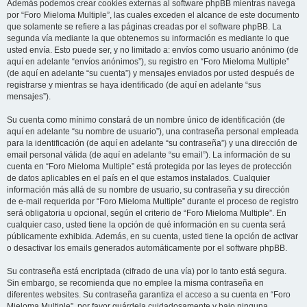
Además podemos crear cookies externas al software phpBB mientras navega
por “Foro Mieloma Multiple”, las cuales exceden el alcance de este documento
que solamente se refiere a las páginas creadas por el software phpBB. La
segunda vía mediante la que obtenemos su información es mediante lo que
usted envía. Esto puede ser, y no limitado a: envíos como usuario anónimo (de
aquí en adelante “envíos anónimos”), su registro en “Foro Mieloma Multiple”
(de aquí en adelante “su cuenta”) y mensajes enviados por usted después de
registrarse y mientras se haya identificado (de aquí en adelante “sus
mensajes”).
Su cuenta como mínimo constará de un nombre único de identificación (de
aquí en adelante “su nombre de usuario”), una contraseña personal empleada
para la identificación (de aquí en adelante “su contraseña”) y una dirección de
email personal válida (de aquí en adelante “su email”). La información de su
cuenta en “Foro Mieloma Multiple” está protegida por las leyes de protección
de datos aplicables en el país en el que estamos instalados. Cualquier
información más allá de su nombre de usuario, su contraseña y su dirección
de e-mail requerida por “Foro Mieloma Multiple” durante el proceso de registro
será obligatoria u opcional, según el criterio de “Foro Mieloma Multiple”. En
cualquier caso, usted tiene la opción de qué información en su cuenta será
públicamente exhibida. Además, en su cuenta, usted tiene la opción de activar
o desactivar los emails generados automáticamente por el software phpBB.
Su contraseña está encriptada (cifrado de una vía) por lo tanto está segura.
Sin embargo, se recomienda que no emplee la misma contraseña en
diferentes websites. Su contraseña garantiza el acceso a su cuenta en “Foro
Mieloma Multiple”, por favor guárdela cuidadosamente y bajo ninguna