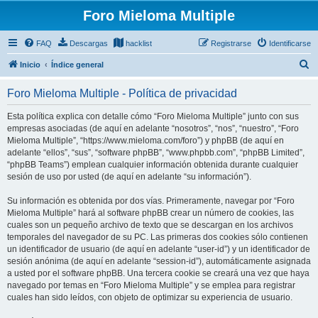
Foro Mieloma Multiple
FAQ
Descargas
hacklist
Registrarse
Identificarse
B
Inicio
Índice general
u
Foro Mieloma Multiple - Política de privacidad
s
c
Esta política explica con detalle cómo “Foro Mieloma Multiple” junto con sus
empresas asociadas (de aquí en adelante “nosotros”, “nos”, “nuestro”, “Foro
a
Mieloma Multiple”, “https://www.mieloma.com/foro”) y phpBB (de aquí en
r
adelante “ellos”, “sus”, “software phpBB”, “www.phpbb.com”, “phpBB Limited”,
“phpBB Teams”) emplean cualquier información obtenida durante cualquier
sesión de uso por usted (de aquí en adelante “su información”).
Su información es obtenida por dos vías. Primeramente, navegar por “Foro
Mieloma Multiple” hará al software phpBB crear un número de cookies, las
cuales son un pequeño archivo de texto que se descargan en los archivos
temporales del navegador de su PC. Las primeras dos cookies sólo contienen
un identificador de usuario (de aquí en adelante “user-id”) y un identificador de
sesión anónima (de aquí en adelante “session-id”), automáticamente asignada
a usted por el software phpBB. Una tercera cookie se creará una vez que haya
navegado por temas en “Foro Mieloma Multiple” y se emplea para registrar
cuales han sido leídos, con objeto de optimizar su experiencia de usuario.