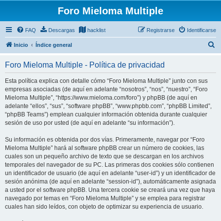
Foro Mieloma Multiple
FAQ
Descargas
hacklist
Registrarse
Identificarse
B
Inicio
Índice general
u
Foro Mieloma Multiple - Política de privacidad
s
c
Esta política explica con detalle cómo “Foro Mieloma Multiple” junto con sus
empresas asociadas (de aquí en adelante “nosotros”, “nos”, “nuestro”, “Foro
a
Mieloma Multiple”, “https://www.mieloma.com/foro”) y phpBB (de aquí en
r
adelante “ellos”, “sus”, “software phpBB”, “www.phpbb.com”, “phpBB Limited”,
“phpBB Teams”) emplean cualquier información obtenida durante cualquier
sesión de uso por usted (de aquí en adelante “su información”).
Su información es obtenida por dos vías. Primeramente, navegar por “Foro
Mieloma Multiple” hará al software phpBB crear un número de cookies, las
cuales son un pequeño archivo de texto que se descargan en los archivos
temporales del navegador de su PC. Las primeras dos cookies sólo contienen
un identificador de usuario (de aquí en adelante “user-id”) y un identificador de
sesión anónima (de aquí en adelante “session-id”), automáticamente asignada
a usted por el software phpBB. Una tercera cookie se creará una vez que haya
navegado por temas en “Foro Mieloma Multiple” y se emplea para registrar
cuales han sido leídos, con objeto de optimizar su experiencia de usuario.