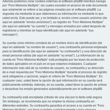
Además podemos crear cookies externas al software phpBB mientras navega
por “Foro Mieloma Multiple”, las cuales exceden el alcance de este documento
que solamente se refiere a las páginas creadas por el software phpBB. La
segunda vía mediante la que obtenemos su información es mediante lo que
usted envía. Esto puede ser, y no limitado a: envíos como usuario anónimo (de
aquí en adelante “envíos anónimos”), su registro en “Foro Mieloma Multiple”
(de aquí en adelante “su cuenta”) y mensajes enviados por usted después de
registrarse y mientras se haya identificado (de aquí en adelante “sus
mensajes”).
Su cuenta como mínimo constará de un nombre único de identificación (de
aquí en adelante “su nombre de usuario”), una contraseña personal empleada
para la identificación (de aquí en adelante “su contraseña”) y una dirección de
email personal válida (de aquí en adelante “su email”). La información de su
cuenta en “Foro Mieloma Multiple” está protegida por las leyes de protección
de datos aplicables en el país en el que estamos instalados. Cualquier
información más allá de su nombre de usuario, su contraseña y su dirección
de e-mail requerida por “Foro Mieloma Multiple” durante el proceso de registro
será obligatoria u opcional, según el criterio de “Foro Mieloma Multiple”. En
cualquier caso, usted tiene la opción de qué información en su cuenta será
públicamente exhibida. Además, en su cuenta, usted tiene la opción de activar
o desactivar los emails generados automáticamente por el software phpBB.
Su contraseña está encriptada (cifrado de una vía) por lo tanto está segura.
Sin embargo, se recomienda que no emplee la misma contraseña en
diferentes websites. Su contraseña garantiza el acceso a su cuenta en “Foro
Mieloma Multiple”, por favor guárdela cuidadosamente y bajo ninguna