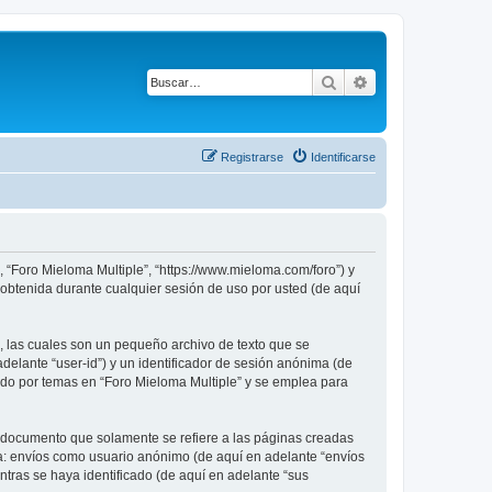
Buscar
Búsqueda avanza
Registrarse
Identificarse
, “Foro Mieloma Multiple”, “https://www.mieloma.com/foro”) y
obtenida durante cualquier sesión de uso por usted (de aquí
, las cuales son un pequeño archivo de texto que se
delante “user-id”) y un identificador de sesión anónima (de
ado por temas en “Foro Mieloma Multiple” y se emplea para
 documento que solamente se refiere a las páginas creadas
 a: envíos como usuario anónimo (de aquí en adelante “envíos
ntras se haya identificado (de aquí en adelante “sus