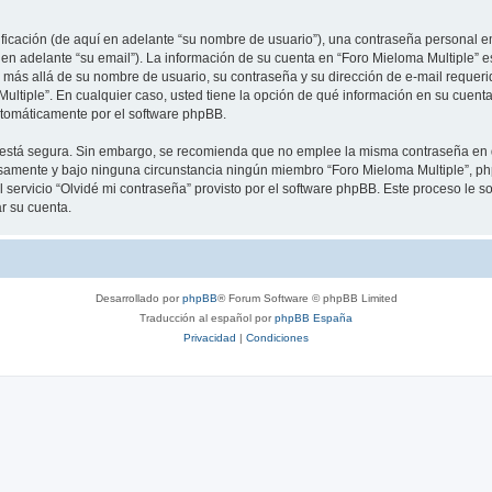
cación (de aquí en adelante “su nombre de usuario”), una contraseña personal em
 en adelante “su email”). La información de su cuenta en “Foro Mieloma Multiple” e
 más allá de su nombre de usuario, su contraseña y su dirección de e-mail requeri
a Multiple”. En cualquier caso, usted tiene la opción de qué información en su cue
automáticamente por el software phpBB.
to está segura. Sin embargo, se recomienda que no emplee la misma contraseña en 
samente y bajo ninguna circunstancia ningún miembro “Foro Mieloma Multiple”, php
 servicio “Olvidé mi contraseña” provisto por el software phpBB. Este proceso le so
r su cuenta.
Desarrollado por
phpBB
® Forum Software © phpBB Limited
Traducción al español por
phpBB España
Privacidad
|
Condiciones