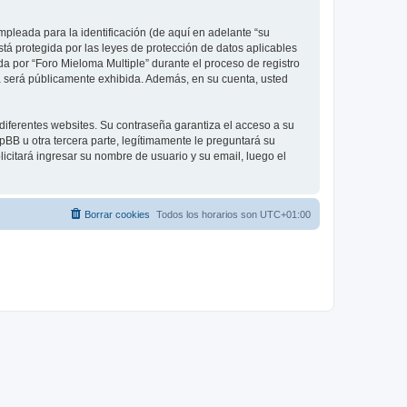
pleada para la identificación (de aquí en adelante “su
stá protegida por las leyes de protección de datos aplicables
da por “Foro Mieloma Multiple” durante el proceso de registro
nta será públicamente exhibida. Además, en su cuenta, usted
diferentes websites. Su contraseña garantiza el acceso a su
BB u otra tercera parte, legítimamente le preguntará su
licitará ingresar su nombre de usuario y su email, luego el
Borrar cookies
Todos los horarios son
UTC+01:00