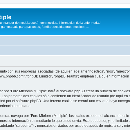
iple
 (un cancer de medula osea), con noticias, informacion de la enfermedad,
a gammapatia para pacientes, familiares/cuidadores, medicos,...
 junto con sus empresas asociadas (de aquí en adelante “nosotros”, “nos”, “nuestro”
 “www.phpbb.com”, “phpBB Limited”, “phpBB Teams”) emplean cualquier información 
ar por “Foro Mieloma Multiple” hará al software phpBB crear un número de cookies
Las primeras dos cookies sólo contienen un identificador de usuario (de aquí en a
sted por el software phpBB. Una tercera cookie se creará una vez que haya naveg
periencia de usuario.
ntras navega por “Foro Mieloma Multiple”, las cuales exceden el alcance de este
mos su información es mediante lo que usted envía. Esto puede ser, y no limitado
 adelante “su cuenta”) y mensajes enviados por usted después de registrarse y mie