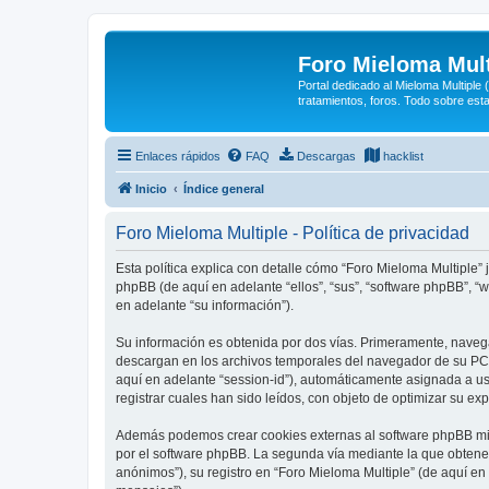
Foro Mieloma Mult
Portal dedicado al Mieloma Multiple
tratamientos, foros. Todo sobre est
Enlaces rápidos
FAQ
Descargas
hacklist
Inicio
Índice general
Foro Mieloma Multiple - Política de privacidad
Esta política explica con detalle cómo “Foro Mieloma Multiple”
phpBB (de aquí en adelante “ellos”, “sus”, “software phpBB”,
en adelante “su información”).
Su información es obtenida por dos vías. Primeramente, naveg
descargan en los archivos temporales del navegador de su PC. 
aquí en adelante “session-id”), automáticamente asignada a u
registrar cuales han sido leídos, con objeto de optimizar su ex
Además podemos crear cookies externas al software phpBB mie
por el software phpBB. La segunda vía mediante la que obtene
anónimos”), su registro en “Foro Mieloma Multiple” (de aquí en