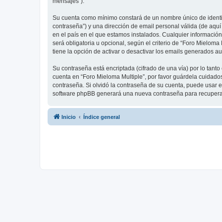
mensajes”).
Su cuenta como mínimo constará de un nombre único de identifi
contraseña”) y una dirección de email personal válida (de aquí
en el país en el que estamos instalados. Cualquier información
será obligatoria u opcional, según el criterio de “Foro Mielom
tiene la opción de activar o desactivar los emails generados 
Su contraseña está encriptada (cifrado de una vía) por lo tan
cuenta en “Foro Mieloma Multiple”, por favor guárdela cuidado
contraseña. Si olvidó la contraseña de su cuenta, puede usar el
software phpBB generará una nueva contraseña para recupera
Inicio
Índice general