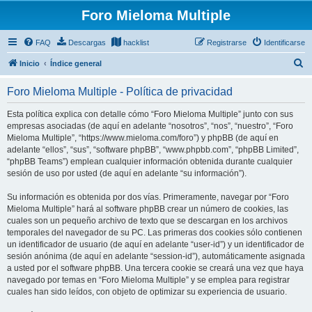
Foro Mieloma Multiple
FAQ
Descargas
hacklist
Registrarse
Identificarse
B
Inicio
Índice general
u
Foro Mieloma Multiple - Política de privacidad
s
c
Esta política explica con detalle cómo “Foro Mieloma Multiple” junto con sus
empresas asociadas (de aquí en adelante “nosotros”, “nos”, “nuestro”, “Foro
a
Mieloma Multiple”, “https://www.mieloma.com/foro”) y phpBB (de aquí en
r
adelante “ellos”, “sus”, “software phpBB”, “www.phpbb.com”, “phpBB Limited”,
“phpBB Teams”) emplean cualquier información obtenida durante cualquier
sesión de uso por usted (de aquí en adelante “su información”).
Su información es obtenida por dos vías. Primeramente, navegar por “Foro
Mieloma Multiple” hará al software phpBB crear un número de cookies, las
cuales son un pequeño archivo de texto que se descargan en los archivos
temporales del navegador de su PC. Las primeras dos cookies sólo contienen
un identificador de usuario (de aquí en adelante “user-id”) y un identificador de
sesión anónima (de aquí en adelante “session-id”), automáticamente asignada
a usted por el software phpBB. Una tercera cookie se creará una vez que haya
navegado por temas en “Foro Mieloma Multiple” y se emplea para registrar
cuales han sido leídos, con objeto de optimizar su experiencia de usuario.