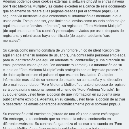
Además podemos crear cookies externas al software phpBB mientras navega
por “Foro Mieloma Multiple”, las cuales exceden el alcance de este documento
que solamente se refiere a las páginas creadas por el software phpBB. La
segunda vía mediante la que obtenemos su información es mediante lo que
usted envía. Esto puede ser, y no limitado a: envíos como usuario anónimo (de
aquí en adelante “envíos anónimos”), su registro en “Foro Mieloma Multiple”
(de aquí en adelante “su cuenta”) y mensajes enviados por usted después de
registrarse y mientras se haya identificado (de aquí en adelante “sus
mensajes”).
Su cuenta como mínimo constará de un nombre único de identificación (de
aquí en adelante “su nombre de usuario”), una contraseña personal empleada
para la identificación (de aquí en adelante “su contraseña”) y una dirección de
email personal válida (de aquí en adelante “su email”). La información de su
cuenta en “Foro Mieloma Multiple” está protegida por las leyes de protección
de datos aplicables en el país en el que estamos instalados. Cualquier
información más allá de su nombre de usuario, su contraseña y su dirección
de e-mail requerida por “Foro Mieloma Multiple” durante el proceso de registro
será obligatoria u opcional, según el criterio de “Foro Mieloma Multiple”. En
cualquier caso, usted tiene la opción de qué información en su cuenta será
públicamente exhibida. Además, en su cuenta, usted tiene la opción de activar
o desactivar los emails generados automáticamente por el software phpBB.
Su contraseña está encriptada (cifrado de una vía) por lo tanto está segura.
Sin embargo, se recomienda que no emplee la misma contraseña en
diferentes websites. Su contraseña garantiza el acceso a su cuenta en “Foro
Mieloma Multiple”, por favor guárdela cuidadosamente y bajo ninguna