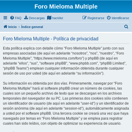
Foro Mieloma Multiple
FAQ
Descargas
hacklist
Registrarse
Identificarse
B
Inicio
Índice general
u
Foro Mieloma Multiple - Política de privacidad
s
c
Esta política explica con detalle cómo “Foro Mieloma Multiple” junto con sus
empresas asociadas (de aquí en adelante “nosotros”, “nos”, “nuestro”, “Foro
a
Mieloma Multiple”, “https://www.mieloma.com/foro”) y phpBB (de aquí en
r
adelante “ellos”, “sus”, “software phpBB”, “www.phpbb.com”, “phpBB Limited”,
“phpBB Teams”) emplean cualquier información obtenida durante cualquier
sesión de uso por usted (de aquí en adelante “su información”).
Su información es obtenida por dos vías. Primeramente, navegar por “Foro
Mieloma Multiple” hará al software phpBB crear un número de cookies, las
cuales son un pequeño archivo de texto que se descargan en los archivos
temporales del navegador de su PC. Las primeras dos cookies sólo contienen
un identificador de usuario (de aquí en adelante “user-id”) y un identificador de
sesión anónima (de aquí en adelante “session-id”), automáticamente asignada
a usted por el software phpBB. Una tercera cookie se creará una vez que haya
navegado por temas en “Foro Mieloma Multiple” y se emplea para registrar
cuales han sido leídos, con objeto de optimizar su experiencia de usuario.