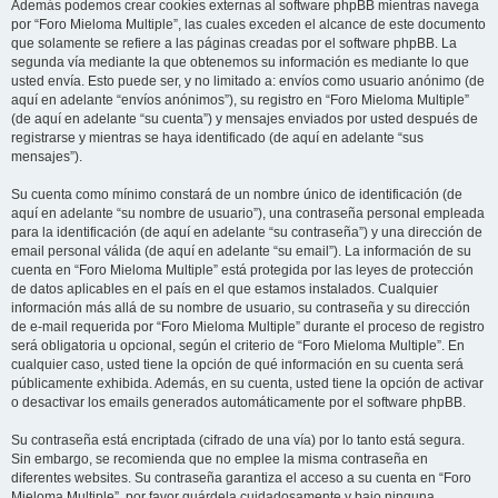
Además podemos crear cookies externas al software phpBB mientras navega
por “Foro Mieloma Multiple”, las cuales exceden el alcance de este documento
que solamente se refiere a las páginas creadas por el software phpBB. La
segunda vía mediante la que obtenemos su información es mediante lo que
usted envía. Esto puede ser, y no limitado a: envíos como usuario anónimo (de
aquí en adelante “envíos anónimos”), su registro en “Foro Mieloma Multiple”
(de aquí en adelante “su cuenta”) y mensajes enviados por usted después de
registrarse y mientras se haya identificado (de aquí en adelante “sus
mensajes”).
Su cuenta como mínimo constará de un nombre único de identificación (de
aquí en adelante “su nombre de usuario”), una contraseña personal empleada
para la identificación (de aquí en adelante “su contraseña”) y una dirección de
email personal válida (de aquí en adelante “su email”). La información de su
cuenta en “Foro Mieloma Multiple” está protegida por las leyes de protección
de datos aplicables en el país en el que estamos instalados. Cualquier
información más allá de su nombre de usuario, su contraseña y su dirección
de e-mail requerida por “Foro Mieloma Multiple” durante el proceso de registro
será obligatoria u opcional, según el criterio de “Foro Mieloma Multiple”. En
cualquier caso, usted tiene la opción de qué información en su cuenta será
públicamente exhibida. Además, en su cuenta, usted tiene la opción de activar
o desactivar los emails generados automáticamente por el software phpBB.
Su contraseña está encriptada (cifrado de una vía) por lo tanto está segura.
Sin embargo, se recomienda que no emplee la misma contraseña en
diferentes websites. Su contraseña garantiza el acceso a su cuenta en “Foro
Mieloma Multiple”, por favor guárdela cuidadosamente y bajo ninguna