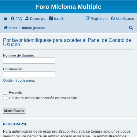
Foro Mieloma Multiple
FAQ
Descargas
hacklist
Registrarse
Identificarse
B
Inicio
Índice general
u
Por favor identifíquese para acceder al Panel de Control de
s
Usuario
c
Nombre de Usuario:
a
r
Contraseña:
Olvidé mi contraseña
Recordar
Ocultar mi estado de conexión en esta sesión
REGISTRARSE
Para autenticarse debe estar registrado. Registrarse tomará solo unos pocos
segundos y le permitirá un amplio acceso al sistema. La Administración del