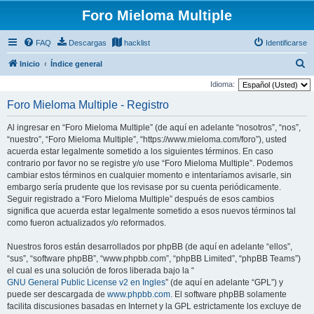
Foro Mieloma Multiple
FAQ
Descargas
hacklist
Identificarse
B
Inicio
Índice general
u
Idioma:
s
Foro Mieloma Multiple - Registro
c
Al ingresar en “Foro Mieloma Multiple” (de aquí en adelante “nosotros”, “nos”,
a
“nuestro”, “Foro Mieloma Multiple”, “https://www.mieloma.com/foro”), usted
r
acuerda estar legalmente sometido a los siguientes términos. En caso
contrario por favor no se registre y/o use “Foro Mieloma Multiple”. Podemos
cambiar estos términos en cualquier momento e intentaríamos avisarle, sin
embargo sería prudente que los revisase por su cuenta periódicamente.
Seguir registrado a “Foro Mieloma Multiple” después de esos cambios
significa que acuerda estar legalmente sometido a esos nuevos términos tal
como fueron actualizados y/o reformados.
Nuestros foros están desarrollados por phpBB (de aquí en adelante “ellos”,
“sus”, “software phpBB”, “www.phpbb.com”, “phpBB Limited”, “phpBB Teams”)
el cual es una solución de foros liberada bajo la “
GNU General Public License v2 en Ingles
” (de aquí en adelante “GPL”) y
puede ser descargada de
www.phpbb.com
. El software phpBB solamente
facilita discusiones basadas en Internet y la GPL estrictamente los excluye de