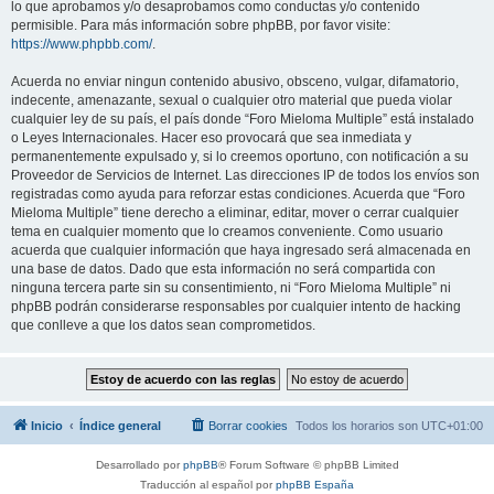
lo que aprobamos y/o desaprobamos como conductas y/o contenido
permisible. Para más información sobre phpBB, por favor visite:
https://www.phpbb.com/
.
Acuerda no enviar ningun contenido abusivo, obsceno, vulgar, difamatorio,
indecente, amenazante, sexual o cualquier otro material que pueda violar
cualquier ley de su país, el país donde “Foro Mieloma Multiple” está instalado
o Leyes Internacionales. Hacer eso provocará que sea inmediata y
permanentemente expulsado y, si lo creemos oportuno, con notificación a su
Proveedor de Servicios de Internet. Las direcciones IP de todos los envíos son
registradas como ayuda para reforzar estas condiciones. Acuerda que “Foro
Mieloma Multiple” tiene derecho a eliminar, editar, mover o cerrar cualquier
tema en cualquier momento que lo creamos conveniente. Como usuario
acuerda que cualquier información que haya ingresado será almacenada en
una base de datos. Dado que esta información no será compartida con
ninguna tercera parte sin su consentimiento, ni “Foro Mieloma Multiple” ni
phpBB podrán considerarse responsables por cualquier intento de hacking
que conlleve a que los datos sean comprometidos.
Inicio
Índice general
Borrar cookies
Todos los horarios son
UTC+01:00
Desarrollado por
phpBB
® Forum Software © phpBB Limited
Traducción al español por
phpBB España