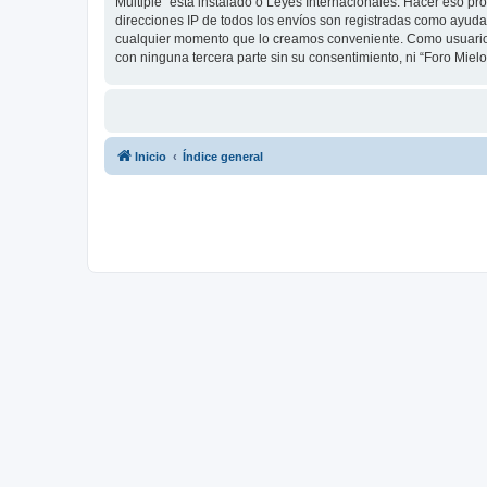
Multiple” está instalado o Leyes Internacionales. Hacer eso p
direcciones IP de todos los envíos son registradas como ayuda 
cualquier momento que lo creamos conveniente. Como usuario
con ninguna tercera parte sin su consentimiento, ni “Foro Mie
Inicio
Índice general