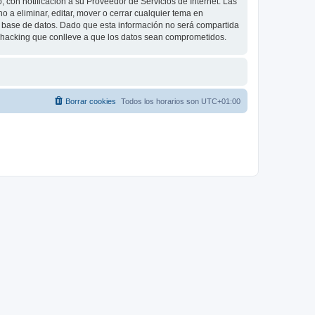
 con notificación a su Proveedor de Servicios de Internet. Las
 a eliminar, editar, mover o cerrar cualquier tema en
base de datos. Dado que esta información no será compartida
e hacking que conlleve a que los datos sean comprometidos.
Borrar cookies
Todos los horarios son
UTC+01:00