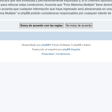
rovocará que sea inmediata y permanentemente expulsado y, si lo creemos oportuno,
para reforzar estas condiciones. Acuerda que “Foro Mieloma Multiple” tiene derecho
 acuerda que cualquier información que haya ingresado será almacenada en una 
loma Multiple” ni phpBB podrán considerarse responsables por cualquier intento d
Desarrollado por
phpBB
® Forum Software © phpBB Limited
Traducción al español por
phpBB España
Privacidad
|
Condiciones