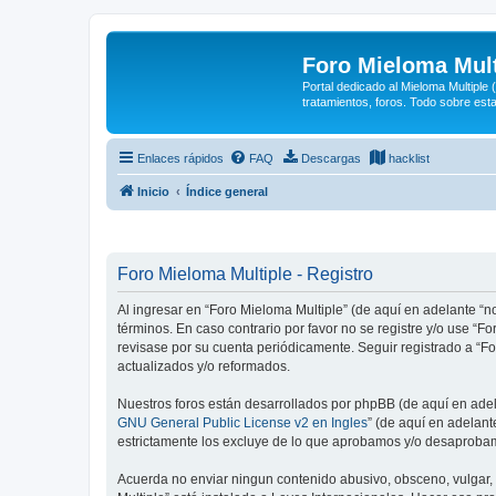
Foro Mieloma Mult
Portal dedicado al Mieloma Multiple
tratamientos, foros. Todo sobre est
Enlaces rápidos
FAQ
Descargas
hacklist
Inicio
Índice general
Foro Mieloma Multiple - Registro
Al ingresar en “Foro Mieloma Multiple” (de aquí en adelante “no
términos. En caso contrario por favor no se registre y/o use 
revisase por su cuenta periódicamente. Seguir registrado a “
actualizados y/o reformados.
Nuestros foros están desarrollados por phpBB (de aquí en adela
GNU General Public License v2 en Ingles
” (de aquí en adelan
estrictamente los excluye de lo que aprobamos y/o desaprobam
Acuerda no enviar ningun contenido abusivo, obsceno, vulgar, d