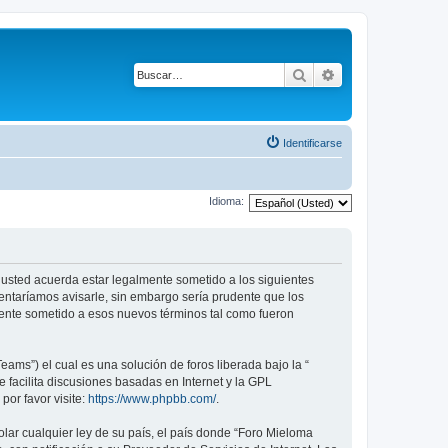
Buscar
Búsqueda avanza
Identificarse
Idioma:
), usted acuerda estar legalmente sometido a los siguientes
tentaríamos avisarle, sin embargo sería prudente que los
mente sometido a esos nuevos términos tal como fueron
ams”) el cual es una solución de foros liberada bajo la “
 facilita discusiones basadas en Internet y la GPL
or favor visite:
https://www.phpbb.com/
.
lar cualquier ley de su país, el país donde “Foro Mieloma