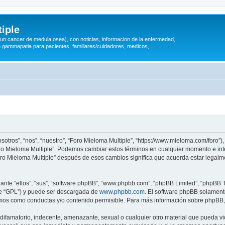
iple
 (un cancer de medula osea), con noticias, informacion de la enfermedad,
a gammapatia para pacientes, familiares/cuidadores, medicos,...
sotros”, “nos”, “nuestro”, “Foro Mieloma Multiple”, “https://www.mieloma.com/foro”
“Foro Mieloma Multiple”. Podemos cambiar estos términos en cualquier momento e in
Foro Mieloma Multiple” después de esos cambios significa que acuerda estar legal
nte “ellos”, “sus”, “software phpBB”, “www.phpbb.com”, “phpBB Limited”, “phpBB Te
te “GPL”) y puede ser descargada de
www.phpbb.com
. El software phpBB solamente
os como conductas y/o contenido permisible. Para más información sobre phpBB, p
ifamatorio, indecente, amenazante, sexual o cualquier otro material que pueda vio