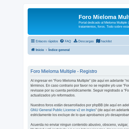
Foro Mieloma Mult
Portal dedicado al Mieloma Multiple
tratamientos, foros. Todo sobre est
Enlaces rápidos
FAQ
Descargas
hacklist
Inicio
Índice general
Foro Mieloma Multiple - Registro
Al ingresar en “Foro Mieloma Multiple” (de aquí en adelante “no
términos. En caso contrario por favor no se registre y/o use 
revisase por su cuenta periódicamente. Seguir registrado a “
actualizados y/o reformados.
Nuestros foros están desarrollados por phpBB (de aquí en adela
GNU General Public License v2 en Ingles
” (de aquí en adelan
estrictamente los excluye de lo que aprobamos y/o desaprobam
Acuerda no enviar ningun contenido abusivo, obsceno, vulgar, d