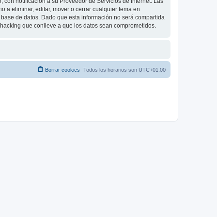
 con notificación a su Proveedor de Servicios de Internet. Las
 a eliminar, editar, mover o cerrar cualquier tema en
base de datos. Dado que esta información no será compartida
e hacking que conlleve a que los datos sean comprometidos.
Borrar cookies
Todos los horarios son
UTC+01:00