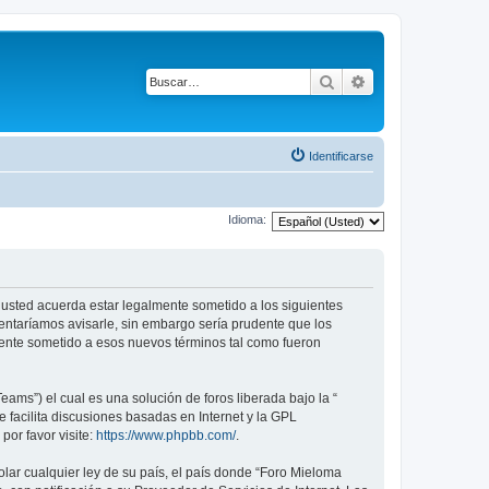
Buscar
Búsqueda avanza
Identificarse
Idioma:
), usted acuerda estar legalmente sometido a los siguientes
tentaríamos avisarle, sin embargo sería prudente que los
mente sometido a esos nuevos términos tal como fueron
ams”) el cual es una solución de foros liberada bajo la “
 facilita discusiones basadas en Internet y la GPL
or favor visite:
https://www.phpbb.com/
.
lar cualquier ley de su país, el país donde “Foro Mieloma