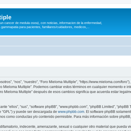
iple
 (un cancer de medula osea), con noticias, informacion de la enfermedad,
a gammapatia para pacientes, familiares/cuidadores, medicos,...
sotros”, “nos”, “nuestro”, “Foro Mieloma Multiple”, “https://www.mieloma.com/foro”
“Foro Mieloma Multiple”. Podemos cambiar estos términos en cualquier momento e in
Foro Mieloma Multiple” después de esos cambios significa que acuerda estar legal
nte “ellos”, “sus”, “software phpBB”, “www.phpbb.com”, “phpBB Limited”, “phpBB Te
te “GPL”) y puede ser descargada de
www.phpbb.com
. El software phpBB solamente
os como conductas y/o contenido permisible. Para más información sobre phpBB, p
ifamatorio, indecente, amenazante, sexual o cualquier otro material que pueda vio