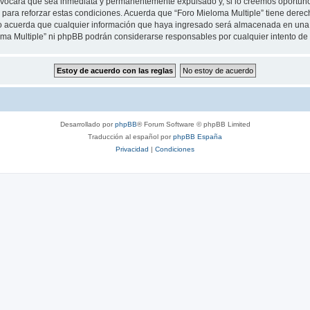
rovocará que sea inmediata y permanentemente expulsado y, si lo creemos oportuno,
para reforzar estas condiciones. Acuerda que “Foro Mieloma Multiple” tiene derecho
 acuerda que cualquier información que haya ingresado será almacenada en una 
loma Multiple” ni phpBB podrán considerarse responsables por cualquier intento d
Desarrollado por
phpBB
® Forum Software © phpBB Limited
Traducción al español por
phpBB España
Privacidad
|
Condiciones