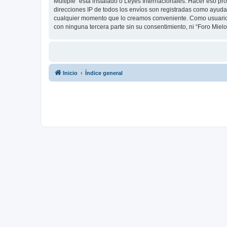
Multiple” está instalado o Leyes Internacionales. Hacer eso p
direcciones IP de todos los envíos son registradas como ayuda 
cualquier momento que lo creamos conveniente. Como usuario
con ninguna tercera parte sin su consentimiento, ni “Foro Mie
Inicio
Índice general