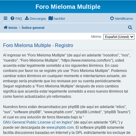
Foro Mieloma Multiple
FAQ
Descargas
hacklist
Identificarse
B
Inicio
Índice general
u
Idioma:
s
Foro Mieloma Multiple - Registro
c
Al ingresar en “Foro Mieloma Multiple” (de aquí en adelante “nosotros”, “nos”,
a
“nuestro”, “Foro Mieloma Multiple”, “https://www.mieloma.com/foro”), usted
r
acuerda estar legalmente sometido a los siguientes términos. En caso
contrario por favor no se registre y/o use “Foro Mieloma Multiple”. Podemos
cambiar estos términos en cualquier momento e intentaríamos avisarle, sin
embargo sería prudente que los revisase por su cuenta periódicamente.
Seguir registrado a “Foro Mieloma Multiple” después de esos cambios
significa que acuerda estar legalmente sometido a esos nuevos términos tal
como fueron actualizados y/o reformados.
Nuestros foros están desarrollados por phpBB (de aquí en adelante “ellos”,
“sus”, “software phpBB”, “www.phpbb.com”, “phpBB Limited”, “phpBB Teams”)
el cual es una solución de foros liberada bajo la “
GNU General Public License v2 en Ingles
” (de aquí en adelante “GPL”) y
puede ser descargada de
www.phpbb.com
. El software phpBB solamente
facilita discusiones basadas en Internet y la GPL estrictamente los excluye de