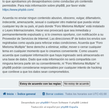
lo que aprobamos y/o desaprobamos como conductas y/o contenido
permisible. Para más información sobre phpBB, por favor visite:
https://www.phpbb.com/
.
Acuerda no enviar ningun contenido abusivo, obsceno, vulgar, difamatorio,
indecente, amenazante, sexual o cualquier otro material que pueda violar
cualquier ley de su país, el país donde “Foro Mieloma Multiple” está instalado
o Leyes Internacionales. Hacer eso provocará que sea inmediata y
permanentemente expulsado y, si lo creemos oportuno, con notificación a su
Proveedor de Servicios de Internet. Las direcciones IP de todos los envíos son
registradas como ayuda para reforzar estas condiciones. Acuerda que “Foro
Mieloma Multiple” tiene derecho a eliminar, editar, mover o cerrar cualquier
tema en cualquier momento que lo creamos conveniente. Como usuario
acuerda que cualquier información que haya ingresado será almacenada en
una base de datos. Dado que esta información no será compartida con
ninguna tercera parte sin su consentimiento, ni “Foro Mieloma Multiple” ni
phpBB podrán considerarse responsables por cualquier intento de hacking
que conlleve a que los datos sean comprometidos.
Inicio
Índice general
Borrar cookies
Todos los horarios son
UTC+01:00
Desarrollado por
phpBB
® Forum Software © phpBB Limited
Traducción al español por
phpBB España