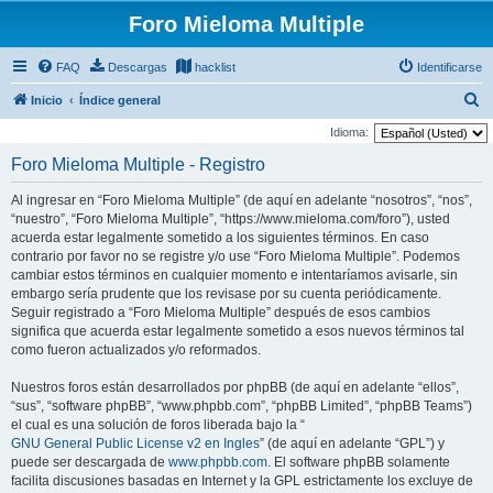
Foro Mieloma Multiple
FAQ
Descargas
hacklist
Identificarse
B
Inicio
Índice general
u
Idioma:
s
Foro Mieloma Multiple - Registro
c
Al ingresar en “Foro Mieloma Multiple” (de aquí en adelante “nosotros”, “nos”,
a
“nuestro”, “Foro Mieloma Multiple”, “https://www.mieloma.com/foro”), usted
r
acuerda estar legalmente sometido a los siguientes términos. En caso
contrario por favor no se registre y/o use “Foro Mieloma Multiple”. Podemos
cambiar estos términos en cualquier momento e intentaríamos avisarle, sin
embargo sería prudente que los revisase por su cuenta periódicamente.
Seguir registrado a “Foro Mieloma Multiple” después de esos cambios
significa que acuerda estar legalmente sometido a esos nuevos términos tal
como fueron actualizados y/o reformados.
Nuestros foros están desarrollados por phpBB (de aquí en adelante “ellos”,
“sus”, “software phpBB”, “www.phpbb.com”, “phpBB Limited”, “phpBB Teams”)
el cual es una solución de foros liberada bajo la “
GNU General Public License v2 en Ingles
” (de aquí en adelante “GPL”) y
puede ser descargada de
www.phpbb.com
. El software phpBB solamente
facilita discusiones basadas en Internet y la GPL estrictamente los excluye de