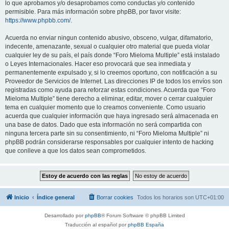
lo que aprobamos y/o desaprobamos como conductas y/o contenido
permisible. Para más información sobre phpBB, por favor visite:
https://www.phpbb.com/
.
Acuerda no enviar ningun contenido abusivo, obsceno, vulgar, difamatorio,
indecente, amenazante, sexual o cualquier otro material que pueda violar
cualquier ley de su país, el país donde “Foro Mieloma Multiple” está instalado
o Leyes Internacionales. Hacer eso provocará que sea inmediata y
permanentemente expulsado y, si lo creemos oportuno, con notificación a su
Proveedor de Servicios de Internet. Las direcciones IP de todos los envíos son
registradas como ayuda para reforzar estas condiciones. Acuerda que “Foro
Mieloma Multiple” tiene derecho a eliminar, editar, mover o cerrar cualquier
tema en cualquier momento que lo creamos conveniente. Como usuario
acuerda que cualquier información que haya ingresado será almacenada en
una base de datos. Dado que esta información no será compartida con
ninguna tercera parte sin su consentimiento, ni “Foro Mieloma Multiple” ni
phpBB podrán considerarse responsables por cualquier intento de hacking
que conlleve a que los datos sean comprometidos.
Inicio
Índice general
Borrar cookies
Todos los horarios son
UTC+01:00
Desarrollado por
phpBB
® Forum Software © phpBB Limited
Traducción al español por
phpBB España