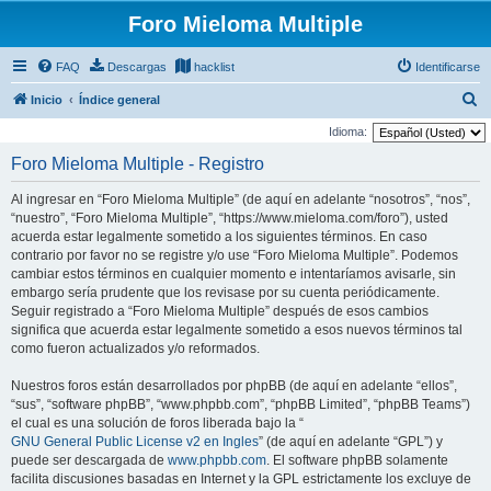
Foro Mieloma Multiple
FAQ
Descargas
hacklist
Identificarse
B
Inicio
Índice general
u
Idioma:
s
Foro Mieloma Multiple - Registro
c
Al ingresar en “Foro Mieloma Multiple” (de aquí en adelante “nosotros”, “nos”,
a
“nuestro”, “Foro Mieloma Multiple”, “https://www.mieloma.com/foro”), usted
r
acuerda estar legalmente sometido a los siguientes términos. En caso
contrario por favor no se registre y/o use “Foro Mieloma Multiple”. Podemos
cambiar estos términos en cualquier momento e intentaríamos avisarle, sin
embargo sería prudente que los revisase por su cuenta periódicamente.
Seguir registrado a “Foro Mieloma Multiple” después de esos cambios
significa que acuerda estar legalmente sometido a esos nuevos términos tal
como fueron actualizados y/o reformados.
Nuestros foros están desarrollados por phpBB (de aquí en adelante “ellos”,
“sus”, “software phpBB”, “www.phpbb.com”, “phpBB Limited”, “phpBB Teams”)
el cual es una solución de foros liberada bajo la “
GNU General Public License v2 en Ingles
” (de aquí en adelante “GPL”) y
puede ser descargada de
www.phpbb.com
. El software phpBB solamente
facilita discusiones basadas en Internet y la GPL estrictamente los excluye de