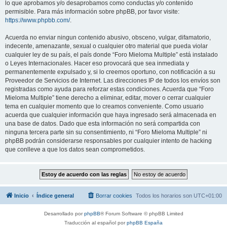
lo que aprobamos y/o desaprobamos como conductas y/o contenido
permisible. Para más información sobre phpBB, por favor visite:
https://www.phpbb.com/
.
Acuerda no enviar ningun contenido abusivo, obsceno, vulgar, difamatorio,
indecente, amenazante, sexual o cualquier otro material que pueda violar
cualquier ley de su país, el país donde “Foro Mieloma Multiple” está instalado
o Leyes Internacionales. Hacer eso provocará que sea inmediata y
permanentemente expulsado y, si lo creemos oportuno, con notificación a su
Proveedor de Servicios de Internet. Las direcciones IP de todos los envíos son
registradas como ayuda para reforzar estas condiciones. Acuerda que “Foro
Mieloma Multiple” tiene derecho a eliminar, editar, mover o cerrar cualquier
tema en cualquier momento que lo creamos conveniente. Como usuario
acuerda que cualquier información que haya ingresado será almacenada en
una base de datos. Dado que esta información no será compartida con
ninguna tercera parte sin su consentimiento, ni “Foro Mieloma Multiple” ni
phpBB podrán considerarse responsables por cualquier intento de hacking
que conlleve a que los datos sean comprometidos.
Inicio
Índice general
Borrar cookies
Todos los horarios son
UTC+01:00
Desarrollado por
phpBB
® Forum Software © phpBB Limited
Traducción al español por
phpBB España