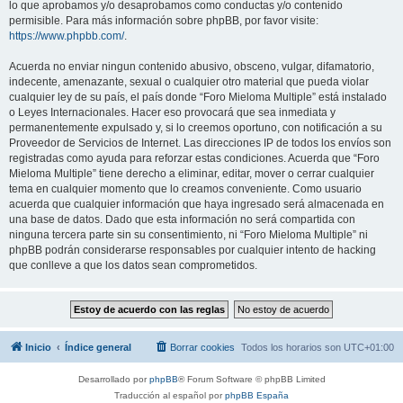
lo que aprobamos y/o desaprobamos como conductas y/o contenido
permisible. Para más información sobre phpBB, por favor visite:
https://www.phpbb.com/
.
Acuerda no enviar ningun contenido abusivo, obsceno, vulgar, difamatorio,
indecente, amenazante, sexual o cualquier otro material que pueda violar
cualquier ley de su país, el país donde “Foro Mieloma Multiple” está instalado
o Leyes Internacionales. Hacer eso provocará que sea inmediata y
permanentemente expulsado y, si lo creemos oportuno, con notificación a su
Proveedor de Servicios de Internet. Las direcciones IP de todos los envíos son
registradas como ayuda para reforzar estas condiciones. Acuerda que “Foro
Mieloma Multiple” tiene derecho a eliminar, editar, mover o cerrar cualquier
tema en cualquier momento que lo creamos conveniente. Como usuario
acuerda que cualquier información que haya ingresado será almacenada en
una base de datos. Dado que esta información no será compartida con
ninguna tercera parte sin su consentimiento, ni “Foro Mieloma Multiple” ni
phpBB podrán considerarse responsables por cualquier intento de hacking
que conlleve a que los datos sean comprometidos.
Inicio
Índice general
Borrar cookies
Todos los horarios son
UTC+01:00
Desarrollado por
phpBB
® Forum Software © phpBB Limited
Traducción al español por
phpBB España