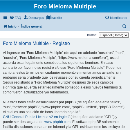
Foro Mieloma Multiple
FAQ
Descargas
hacklist
Identificarse
B
Inicio
Índice general
u
Idioma:
s
Foro Mieloma Multiple - Registro
c
Al ingresar en “Foro Mieloma Multiple” (de aquí en adelante “nosotros”, “nos”,
a
“nuestro”, “Foro Mieloma Multiple”, “https://www.mieloma.com/foro”), usted
r
acuerda estar legalmente sometido a los siguientes términos. En caso
contrario por favor no se registre y/o use “Foro Mieloma Multiple”. Podemos
cambiar estos términos en cualquier momento e intentaríamos avisarle, sin
embargo sería prudente que los revisase por su cuenta periódicamente.
Seguir registrado a “Foro Mieloma Multiple” después de esos cambios
significa que acuerda estar legalmente sometido a esos nuevos términos tal
como fueron actualizados y/o reformados.
Nuestros foros están desarrollados por phpBB (de aquí en adelante “ellos”,
“sus”, “software phpBB”, “www.phpbb.com”, “phpBB Limited”, “phpBB Teams”)
el cual es una solución de foros liberada bajo la “
GNU General Public License v2 en Ingles
” (de aquí en adelante “GPL”) y
puede ser descargada de
www.phpbb.com
. El software phpBB solamente
facilita discusiones basadas en Internet y la GPL estrictamente los excluye de