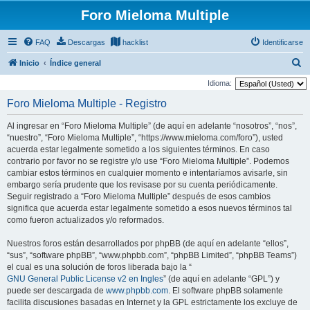
Foro Mieloma Multiple
FAQ
Descargas
hacklist
Identificarse
B
Inicio
Índice general
u
Idioma:
s
Foro Mieloma Multiple - Registro
c
Al ingresar en “Foro Mieloma Multiple” (de aquí en adelante “nosotros”, “nos”,
a
“nuestro”, “Foro Mieloma Multiple”, “https://www.mieloma.com/foro”), usted
r
acuerda estar legalmente sometido a los siguientes términos. En caso
contrario por favor no se registre y/o use “Foro Mieloma Multiple”. Podemos
cambiar estos términos en cualquier momento e intentaríamos avisarle, sin
embargo sería prudente que los revisase por su cuenta periódicamente.
Seguir registrado a “Foro Mieloma Multiple” después de esos cambios
significa que acuerda estar legalmente sometido a esos nuevos términos tal
como fueron actualizados y/o reformados.
Nuestros foros están desarrollados por phpBB (de aquí en adelante “ellos”,
“sus”, “software phpBB”, “www.phpbb.com”, “phpBB Limited”, “phpBB Teams”)
el cual es una solución de foros liberada bajo la “
GNU General Public License v2 en Ingles
” (de aquí en adelante “GPL”) y
puede ser descargada de
www.phpbb.com
. El software phpBB solamente
facilita discusiones basadas en Internet y la GPL estrictamente los excluye de