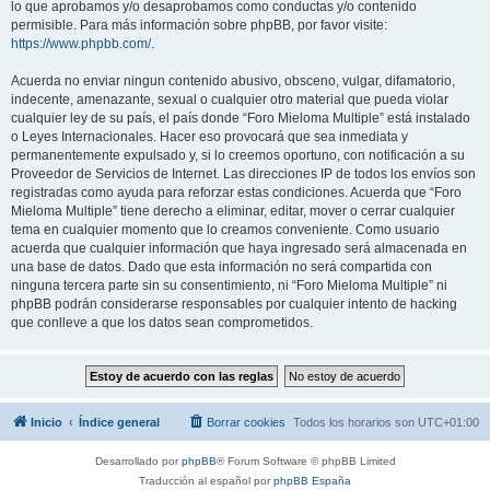
lo que aprobamos y/o desaprobamos como conductas y/o contenido
permisible. Para más información sobre phpBB, por favor visite:
https://www.phpbb.com/
.
Acuerda no enviar ningun contenido abusivo, obsceno, vulgar, difamatorio,
indecente, amenazante, sexual o cualquier otro material que pueda violar
cualquier ley de su país, el país donde “Foro Mieloma Multiple” está instalado
o Leyes Internacionales. Hacer eso provocará que sea inmediata y
permanentemente expulsado y, si lo creemos oportuno, con notificación a su
Proveedor de Servicios de Internet. Las direcciones IP de todos los envíos son
registradas como ayuda para reforzar estas condiciones. Acuerda que “Foro
Mieloma Multiple” tiene derecho a eliminar, editar, mover o cerrar cualquier
tema en cualquier momento que lo creamos conveniente. Como usuario
acuerda que cualquier información que haya ingresado será almacenada en
una base de datos. Dado que esta información no será compartida con
ninguna tercera parte sin su consentimiento, ni “Foro Mieloma Multiple” ni
phpBB podrán considerarse responsables por cualquier intento de hacking
que conlleve a que los datos sean comprometidos.
Inicio
Índice general
Borrar cookies
Todos los horarios son
UTC+01:00
Desarrollado por
phpBB
® Forum Software © phpBB Limited
Traducción al español por
phpBB España