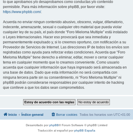
lo que aprobamos y/o desaprobamos como conductas y/o contenido
permisible. Para más información sobre phpBB, por favor visite:
https://www.phpbb.com/
.
Acuerda no enviar ningun contenido abusivo, obsceno, vulgar, difamatorio,
indecente, amenazante, sexual o cualquier otro material que pueda violar
cualquier ley de su país, el país donde “Foro Mieloma Multiple” está instalado
o Leyes Internacionales. Hacer eso provocará que sea inmediata y
permanentemente expulsado y, si lo creemos oportuno, con notificación a su
Proveedor de Servicios de Internet. Las direcciones IP de todos los envíos son
registradas como ayuda para reforzar estas condiciones. Acuerda que “Foro
Mieloma Multiple” tiene derecho a eliminar, editar, mover o cerrar cualquier
tema en cualquier momento que lo creamos conveniente. Como usuario
acuerda que cualquier información que haya ingresado será almacenada en
una base de datos. Dado que esta información no será compartida con
ninguna tercera parte sin su consentimiento, ni “Foro Mieloma Multiple” ni
phpBB podrán considerarse responsables por cualquier intento de hacking
que conlleve a que los datos sean comprometidos.
Inicio
Índice general
Borrar cookies
Todos los horarios son
UTC+01:00
Desarrollado por
phpBB
® Forum Software © phpBB Limited
Traducción al español por
phpBB España