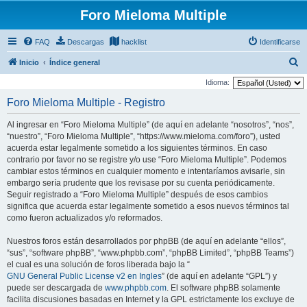
Foro Mieloma Multiple
FAQ
Descargas
hacklist
Identificarse
B
Inicio
Índice general
u
Idioma:
s
Foro Mieloma Multiple - Registro
c
Al ingresar en “Foro Mieloma Multiple” (de aquí en adelante “nosotros”, “nos”,
a
“nuestro”, “Foro Mieloma Multiple”, “https://www.mieloma.com/foro”), usted
r
acuerda estar legalmente sometido a los siguientes términos. En caso
contrario por favor no se registre y/o use “Foro Mieloma Multiple”. Podemos
cambiar estos términos en cualquier momento e intentaríamos avisarle, sin
embargo sería prudente que los revisase por su cuenta periódicamente.
Seguir registrado a “Foro Mieloma Multiple” después de esos cambios
significa que acuerda estar legalmente sometido a esos nuevos términos tal
como fueron actualizados y/o reformados.
Nuestros foros están desarrollados por phpBB (de aquí en adelante “ellos”,
“sus”, “software phpBB”, “www.phpbb.com”, “phpBB Limited”, “phpBB Teams”)
el cual es una solución de foros liberada bajo la “
GNU General Public License v2 en Ingles
” (de aquí en adelante “GPL”) y
puede ser descargada de
www.phpbb.com
. El software phpBB solamente
facilita discusiones basadas en Internet y la GPL estrictamente los excluye de