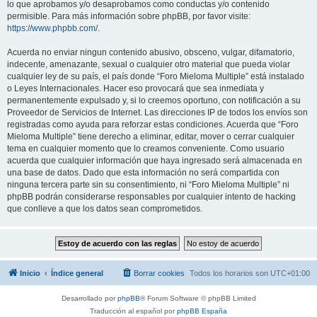
lo que aprobamos y/o desaprobamos como conductas y/o contenido
permisible. Para más información sobre phpBB, por favor visite:
https://www.phpbb.com/
.
Acuerda no enviar ningun contenido abusivo, obsceno, vulgar, difamatorio,
indecente, amenazante, sexual o cualquier otro material que pueda violar
cualquier ley de su país, el país donde “Foro Mieloma Multiple” está instalado
o Leyes Internacionales. Hacer eso provocará que sea inmediata y
permanentemente expulsado y, si lo creemos oportuno, con notificación a su
Proveedor de Servicios de Internet. Las direcciones IP de todos los envíos son
registradas como ayuda para reforzar estas condiciones. Acuerda que “Foro
Mieloma Multiple” tiene derecho a eliminar, editar, mover o cerrar cualquier
tema en cualquier momento que lo creamos conveniente. Como usuario
acuerda que cualquier información que haya ingresado será almacenada en
una base de datos. Dado que esta información no será compartida con
ninguna tercera parte sin su consentimiento, ni “Foro Mieloma Multiple” ni
phpBB podrán considerarse responsables por cualquier intento de hacking
que conlleve a que los datos sean comprometidos.
Inicio
Índice general
Borrar cookies
Todos los horarios son
UTC+01:00
Desarrollado por
phpBB
® Forum Software © phpBB Limited
Traducción al español por
phpBB España