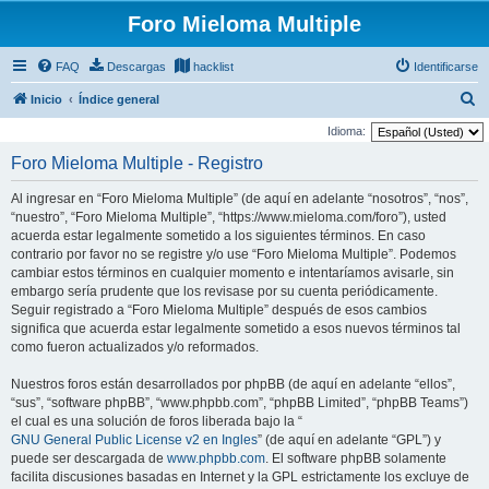
Foro Mieloma Multiple
FAQ
Descargas
hacklist
Identificarse
B
Inicio
Índice general
u
Idioma:
s
Foro Mieloma Multiple - Registro
c
Al ingresar en “Foro Mieloma Multiple” (de aquí en adelante “nosotros”, “nos”,
a
“nuestro”, “Foro Mieloma Multiple”, “https://www.mieloma.com/foro”), usted
r
acuerda estar legalmente sometido a los siguientes términos. En caso
contrario por favor no se registre y/o use “Foro Mieloma Multiple”. Podemos
cambiar estos términos en cualquier momento e intentaríamos avisarle, sin
embargo sería prudente que los revisase por su cuenta periódicamente.
Seguir registrado a “Foro Mieloma Multiple” después de esos cambios
significa que acuerda estar legalmente sometido a esos nuevos términos tal
como fueron actualizados y/o reformados.
Nuestros foros están desarrollados por phpBB (de aquí en adelante “ellos”,
“sus”, “software phpBB”, “www.phpbb.com”, “phpBB Limited”, “phpBB Teams”)
el cual es una solución de foros liberada bajo la “
GNU General Public License v2 en Ingles
” (de aquí en adelante “GPL”) y
puede ser descargada de
www.phpbb.com
. El software phpBB solamente
facilita discusiones basadas en Internet y la GPL estrictamente los excluye de