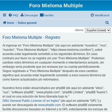
Foro Mieloma Multiple
FAQ
Descargas
hacklist
Identificarse
B
Inicio
Índice general
u
Idioma:
s
Foro Mieloma Multiple - Registro
c
Al ingresar en “Foro Mieloma Multiple” (de aquí en adelante “nosotros”, “nos”,
a
“nuestro”, “Foro Mieloma Multiple”, “https://www.mieloma.com/foro”), usted
r
acuerda estar legalmente sometido a los siguientes términos. En caso
contrario por favor no se registre y/o use “Foro Mieloma Multiple”. Podemos
cambiar estos términos en cualquier momento e intentaríamos avisarle, sin
embargo sería prudente que los revisase por su cuenta periódicamente.
Seguir registrado a “Foro Mieloma Multiple” después de esos cambios
significa que acuerda estar legalmente sometido a esos nuevos términos tal
como fueron actualizados y/o reformados.
Nuestros foros están desarrollados por phpBB (de aquí en adelante “ellos”,
“sus”, “software phpBB”, “www.phpbb.com”, “phpBB Limited”, “phpBB Teams”)
el cual es una solución de foros liberada bajo la “
GNU General Public License v2 en Ingles
” (de aquí en adelante “GPL”) y
puede ser descargada de
www.phpbb.com
. El software phpBB solamente
facilita discusiones basadas en Internet y la GPL estrictamente los excluye de