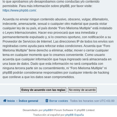
lo que aprobamos y/o desaprobamos como conductas y/o contenido
permisible. Para más información sobre phpBB, por favor visite:
https://www.phpbb.com/
.
Acuerda no enviar ningun contenido abusivo, obsceno, vulgar, difamatorio,
indecente, amenazante, sexual o cualquier otro material que pueda violar
cualquier ley de su país, el país donde “Foro Mieloma Multiple” está instalado
o Leyes Internacionales. Hacer eso provocará que sea inmediata y
permanentemente expulsado y, si lo creemos oportuno, con notificación a su
Proveedor de Servicios de Internet. Las direcciones IP de todos los envíos son
registradas como ayuda para reforzar estas condiciones. Acuerda que “Foro
Mieloma Multiple” tiene derecho a eliminar, editar, mover o cerrar cualquier
tema en cualquier momento que lo creamos conveniente. Como usuario
acuerda que cualquier información que haya ingresado será almacenada en
una base de datos. Dado que esta información no será compartida con
ninguna tercera parte sin su consentimiento, ni “Foro Mieloma Multiple” ni
phpBB podrán considerarse responsables por cualquier intento de hacking
que conlleve a que los datos sean comprometidos.
Inicio
Índice general
Borrar cookies
Todos los horarios son
UTC+01:00
Desarrollado por
phpBB
® Forum Software © phpBB Limited
Traducción al español por
phpBB España