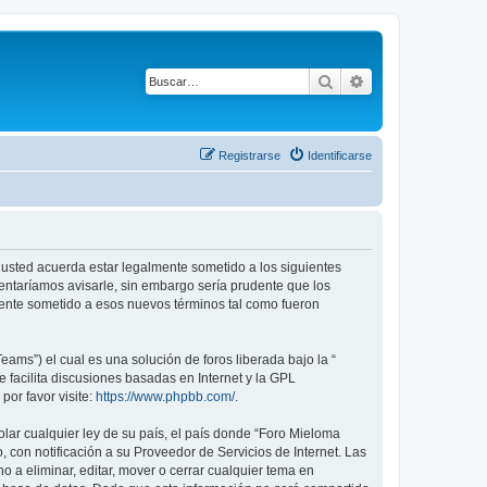
Buscar
Búsqueda avanza
Registrarse
Identificarse
), usted acuerda estar legalmente sometido a los siguientes
tentaríamos avisarle, sin embargo sería prudente que los
mente sometido a esos nuevos términos tal como fueron
ams”) el cual es una solución de foros liberada bajo la “
 facilita discusiones basadas en Internet y la GPL
or favor visite:
https://www.phpbb.com/
.
lar cualquier ley de su país, el país donde “Foro Mieloma
 con notificación a su Proveedor de Servicios de Internet. Las
 a eliminar, editar, mover o cerrar cualquier tema en