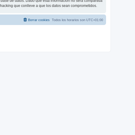
base de datos. Dado que esta información no será compartida
e hacking que conlleve a que los datos sean comprometidos.
Borrar cookies
Todos los horarios son
UTC+01:00