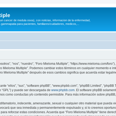
iple
 (un cancer de medula osea), con noticias, informacion de la enfermedad,
a gammapatia para pacientes, familiares/cuidadores, medicos,...
sotros”, “nos”, “nuestro”, “Foro Mieloma Multiple”, “https://www.mieloma.com/foro”
“Foro Mieloma Multiple”. Podemos cambiar estos términos en cualquier momento e in
Foro Mieloma Multiple” después de esos cambios significa que acuerda estar legal
nte “ellos”, “sus”, “software phpBB”, “www.phpbb.com”, “phpBB Limited”, “phpBB Te
te “GPL”) y puede ser descargada de
www.phpbb.com
. El software phpBB solamente
os como conductas y/o contenido permisible. Para más información sobre phpBB, p
ifamatorio, indecente, amenazante, sexual o cualquier otro material que pueda vio
rovocará que sea inmediata y permanentemente expulsado y, si lo creemos oportuno,
para reforzar estas condiciones. Acuerda que “Foro Mieloma Multiple” tiene derecho