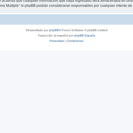
 acuerda que cualquier información que haya ingresado será almacenada en una 
loma Multiple” ni phpBB podrán considerarse responsables por cualquier intento d
Desarrollado por
phpBB
® Forum Software © phpBB Limited
Traducción al español por
phpBB España
Privacidad
|
Condiciones