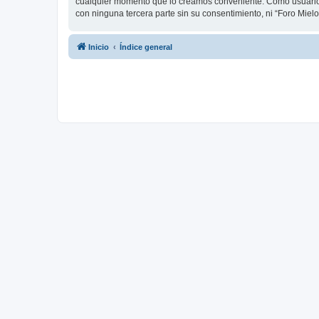
cualquier momento que lo creamos conveniente. Como usuario
con ninguna tercera parte sin su consentimiento, ni “Foro Mie
Inicio
Índice general