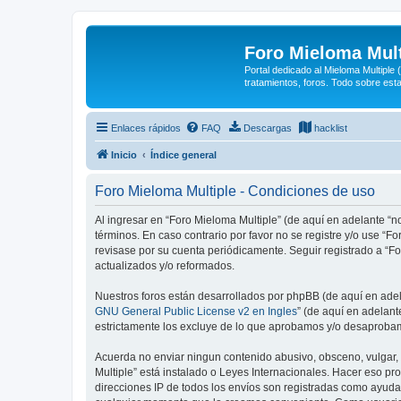
Foro Mieloma Mult
Portal dedicado al Mieloma Multiple
tratamientos, foros. Todo sobre est
Enlaces rápidos
FAQ
Descargas
hacklist
Inicio
Índice general
Foro Mieloma Multiple - Condiciones de uso
Al ingresar en “Foro Mieloma Multiple” (de aquí en adelante “no
términos. En caso contrario por favor no se registre y/o use 
revisase por su cuenta periódicamente. Seguir registrado a “
actualizados y/o reformados.
Nuestros foros están desarrollados por phpBB (de aquí en adela
GNU General Public License v2 en Ingles
” (de aquí en adelan
estrictamente los excluye de lo que aprobamos y/o desaprobam
Acuerda no enviar ningun contenido abusivo, obsceno, vulgar, d
Multiple” está instalado o Leyes Internacionales. Hacer eso p
direcciones IP de todos los envíos son registradas como ayuda 