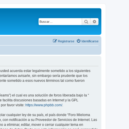
Buscar
Búsqueda avanza
Registrarse
Identificarse
), usted acuerda estar legalmente sometido a los siguientes
tentaríamos avisarle, sin embargo sería prudente que los
mente sometido a esos nuevos términos tal como fueron
ams”) el cual es una solución de foros liberada bajo la “
 facilita discusiones basadas en Internet y la GPL
or favor visite:
https://www.phpbb.com/
.
lar cualquier ley de su país, el país donde “Foro Mieloma
 con notificación a su Proveedor de Servicios de Internet. Las
 a eliminar, editar, mover o cerrar cualquier tema en