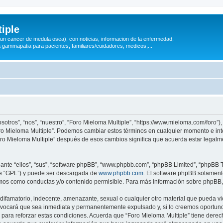
iple
 (un cancer de medula osea), con noticias, informacion de la enfermedad,
a gammapatia para pacientes, familiares/cuidadores, medicos,...
sotros”, “nos”, “nuestro”, “Foro Mieloma Multiple”, “https://www.mieloma.com/foro”
“Foro Mieloma Multiple”. Podemos cambiar estos términos en cualquier momento e in
Foro Mieloma Multiple” después de esos cambios significa que acuerda estar legal
nte “ellos”, “sus”, “software phpBB”, “www.phpbb.com”, “phpBB Limited”, “phpBB Te
te “GPL”) y puede ser descargada de
www.phpbb.com
. El software phpBB solamente
os como conductas y/o contenido permisible. Para más información sobre phpBB, p
ifamatorio, indecente, amenazante, sexual o cualquier otro material que pueda vio
rovocará que sea inmediata y permanentemente expulsado y, si lo creemos oportuno,
para reforzar estas condiciones. Acuerda que “Foro Mieloma Multiple” tiene derecho