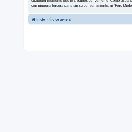
cualquier momento que lo creamos conveniente. Como usuario
con ninguna tercera parte sin su consentimiento, ni “Foro Mie
Inicio
Índice general