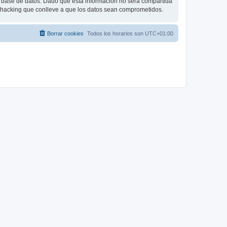
base de datos. Dado que esta información no será compartida
e hacking que conlleve a que los datos sean comprometidos.
Borrar cookies
Todos los horarios son
UTC+01:00