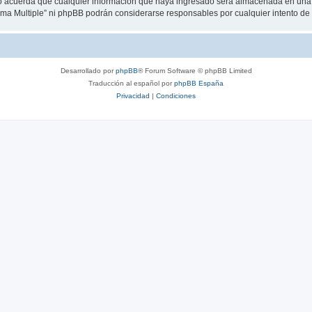
 acuerda que cualquier información que haya ingresado será almacenada en una 
loma Multiple” ni phpBB podrán considerarse responsables por cualquier intento d
Desarrollado por
phpBB
® Forum Software © phpBB Limited
Traducción al español por
phpBB España
Privacidad
|
Condiciones