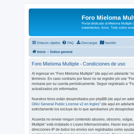
Foro Mieloma Mult
Portal dedicado al Mieloma Multiple
tratamientos, foros. Todo sobre est
Enlaces rápidos
FAQ
Descargas
hacklist
Inicio
Índice general
Foro Mieloma Multiple - Condiciones de uso
Al ingresar en “Foro Mieloma Multiple” (de aquí en adelante “no
términos. En caso contrario por favor no se registre y/o use 
revisase por su cuenta periódicamente. Seguir registrado a “
actualizados y/o reformados.
Nuestros foros están desarrollados por phpBB (de aquí en adela
GNU General Public License v2 en Ingles
” (de aquí en adelan
estrictamente los excluye de lo que aprobamos y/o desaprobam
Acuerda no enviar ningun contenido abusivo, obsceno, vulgar, d
Multiple” está instalado o Leyes Internacionales. Hacer eso p
direcciones IP de todos los envíos son registradas como ayuda 