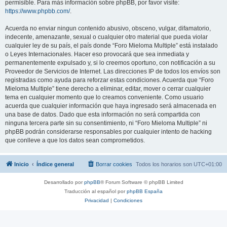
permisible. Para más información sobre phpBB, por favor visite:
https://www.phpbb.com/
.
Acuerda no enviar ningun contenido abusivo, obsceno, vulgar, difamatorio,
indecente, amenazante, sexual o cualquier otro material que pueda violar
cualquier ley de su país, el país donde “Foro Mieloma Multiple” está instalado
o Leyes Internacionales. Hacer eso provocará que sea inmediata y
permanentemente expulsado y, si lo creemos oportuno, con notificación a su
Proveedor de Servicios de Internet. Las direcciones IP de todos los envíos son
registradas como ayuda para reforzar estas condiciones. Acuerda que “Foro
Mieloma Multiple” tiene derecho a eliminar, editar, mover o cerrar cualquier
tema en cualquier momento que lo creamos conveniente. Como usuario
acuerda que cualquier información que haya ingresado será almacenada en
una base de datos. Dado que esta información no será compartida con
ninguna tercera parte sin su consentimiento, ni “Foro Mieloma Multiple” ni
phpBB podrán considerarse responsables por cualquier intento de hacking
que conlleve a que los datos sean comprometidos.
Inicio
Índice general
Borrar cookies
Todos los horarios son
UTC+01:00
Desarrollado por
phpBB
® Forum Software © phpBB Limited
Traducción al español por
phpBB España
Privacidad
|
Condiciones