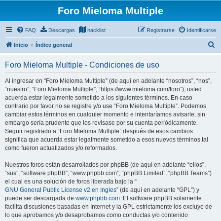
Foro Mieloma Multiple
FAQ
Descargas
hacklist
Registrarse
Identificarse
B
Inicio
Índice general
u
Foro Mieloma Multiple - Condiciones de uso
s
c
Al ingresar en “Foro Mieloma Multiple” (de aquí en adelante “nosotros”, “nos”,
“nuestro”, “Foro Mieloma Multiple”, “https://www.mieloma.com/foro”), usted
a
acuerda estar legalmente sometido a los siguientes términos. En caso
r
contrario por favor no se registre y/o use “Foro Mieloma Multiple”. Podemos
cambiar estos términos en cualquier momento e intentaríamos avisarle, sin
embargo sería prudente que los revisase por su cuenta periódicamente.
Seguir registrado a “Foro Mieloma Multiple” después de esos cambios
significa que acuerda estar legalmente sometido a esos nuevos términos tal
como fueron actualizados y/o reformados.
Nuestros foros están desarrollados por phpBB (de aquí en adelante “ellos”,
“sus”, “software phpBB”, “www.phpbb.com”, “phpBB Limited”, “phpBB Teams”)
el cual es una solución de foros liberada bajo la “
GNU General Public License v2 en Ingles
” (de aquí en adelante “GPL”) y
puede ser descargada de
www.phpbb.com
. El software phpBB solamente
facilita discusiones basadas en Internet y la GPL estrictamente los excluye de
lo que aprobamos y/o desaprobamos como conductas y/o contenido