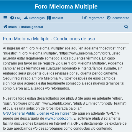
Foro Mieloma Multiple
FAQ
Descargas
hacklist
Registrarse
Identificarse
B
Inicio
Índice general
u
Foro Mieloma Multiple - Condiciones de uso
s
c
Al ingresar en “Foro Mieloma Multiple” (de aquí en adelante “nosotros”, “nos”,
“nuestro”, “Foro Mieloma Multiple”, “https://www.mieloma.com/foro”), usted
a
acuerda estar legalmente sometido a los siguientes términos. En caso
r
contrario por favor no se registre y/o use “Foro Mieloma Multiple”. Podemos
cambiar estos términos en cualquier momento e intentaríamos avisarle, sin
embargo sería prudente que los revisase por su cuenta periódicamente.
Seguir registrado a “Foro Mieloma Multiple” después de esos cambios
significa que acuerda estar legalmente sometido a esos nuevos términos tal
como fueron actualizados y/o reformados.
Nuestros foros están desarrollados por phpBB (de aquí en adelante “ellos”,
“sus”, “software phpBB”, “www.phpbb.com”, “phpBB Limited”, “phpBB Teams”)
el cual es una solución de foros liberada bajo la “
GNU General Public License v2 en Ingles
” (de aquí en adelante “GPL”) y
puede ser descargada de
www.phpbb.com
. El software phpBB solamente
facilita discusiones basadas en Internet y la GPL estrictamente los excluye de
lo que aprobamos y/o desaprobamos como conductas y/o contenido