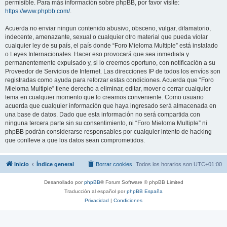
permisible. Para más información sobre phpBB, por favor visite:
https://www.phpbb.com/
.
Acuerda no enviar ningun contenido abusivo, obsceno, vulgar, difamatorio,
indecente, amenazante, sexual o cualquier otro material que pueda violar
cualquier ley de su país, el país donde “Foro Mieloma Multiple” está instalado
o Leyes Internacionales. Hacer eso provocará que sea inmediata y
permanentemente expulsado y, si lo creemos oportuno, con notificación a su
Proveedor de Servicios de Internet. Las direcciones IP de todos los envíos son
registradas como ayuda para reforzar estas condiciones. Acuerda que “Foro
Mieloma Multiple” tiene derecho a eliminar, editar, mover o cerrar cualquier
tema en cualquier momento que lo creamos conveniente. Como usuario
acuerda que cualquier información que haya ingresado será almacenada en
una base de datos. Dado que esta información no será compartida con
ninguna tercera parte sin su consentimiento, ni “Foro Mieloma Multiple” ni
phpBB podrán considerarse responsables por cualquier intento de hacking
que conlleve a que los datos sean comprometidos.
Inicio
Índice general
Borrar cookies
Todos los horarios son
UTC+01:00
Desarrollado por
phpBB
® Forum Software © phpBB Limited
Traducción al español por
phpBB España
Privacidad
|
Condiciones