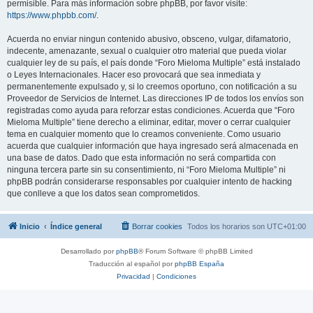
permisible. Para más información sobre phpBB, por favor visite:
https://www.phpbb.com/
.
Acuerda no enviar ningun contenido abusivo, obsceno, vulgar, difamatorio,
indecente, amenazante, sexual o cualquier otro material que pueda violar
cualquier ley de su país, el país donde “Foro Mieloma Multiple” está instalado
o Leyes Internacionales. Hacer eso provocará que sea inmediata y
permanentemente expulsado y, si lo creemos oportuno, con notificación a su
Proveedor de Servicios de Internet. Las direcciones IP de todos los envíos son
registradas como ayuda para reforzar estas condiciones. Acuerda que “Foro
Mieloma Multiple” tiene derecho a eliminar, editar, mover o cerrar cualquier
tema en cualquier momento que lo creamos conveniente. Como usuario
acuerda que cualquier información que haya ingresado será almacenada en
una base de datos. Dado que esta información no será compartida con
ninguna tercera parte sin su consentimiento, ni “Foro Mieloma Multiple” ni
phpBB podrán considerarse responsables por cualquier intento de hacking
que conlleve a que los datos sean comprometidos.
Inicio
Índice general
Borrar cookies
Todos los horarios son
UTC+01:00
Desarrollado por
phpBB
® Forum Software © phpBB Limited
Traducción al español por
phpBB España
Privacidad
|
Condiciones