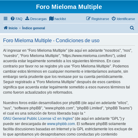
Foro Mieloma Multiple
FAQ
Descargas
hacklist
Registrarse
Identificarse
B
Inicio
Índice general
u
Foro Mieloma Multiple - Condiciones de uso
s
c
Al ingresar en “Foro Mieloma Multiple” (de aquí en adelante “nosotros”, “nos”,
“nuestro”, “Foro Mieloma Multiple”, “https://www.mieloma.com/foro”), usted
a
acuerda estar legalmente sometido a los siguientes términos. En caso
r
contrario por favor no se registre y/o use “Foro Mieloma Multiple”. Podemos
cambiar estos términos en cualquier momento e intentaríamos avisarle, sin
embargo sería prudente que los revisase por su cuenta periódicamente.
Seguir registrado a “Foro Mieloma Multiple” después de esos cambios
significa que acuerda estar legalmente sometido a esos nuevos términos tal
como fueron actualizados y/o reformados.
Nuestros foros están desarrollados por phpBB (de aquí en adelante “ellos”,
“sus”, “software phpBB”, “www.phpbb.com”, “phpBB Limited”, “phpBB Teams”)
el cual es una solución de foros liberada bajo la “
GNU General Public License v2 en Ingles
” (de aquí en adelante “GPL”) y
puede ser descargada de
www.phpbb.com
. El software phpBB solamente
facilita discusiones basadas en Internet y la GPL estrictamente los excluye de
lo que aprobamos y/o desaprobamos como conductas y/o contenido