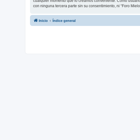
cualquier momento que lo creamos conveniente. Como usuario
con ninguna tercera parte sin su consentimiento, ni “Foro Mie
Inicio
Índice general