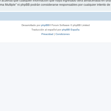
 acuerda que cualquier información que haya ingresado será almacenada en una 
loma Multiple” ni phpBB podrán considerarse responsables por cualquier intento d
Desarrollado por
phpBB
® Forum Software © phpBB Limited
Traducción al español por
phpBB España
Privacidad
|
Condiciones