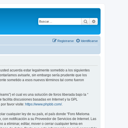
Buscar
Búsqueda avanza
Registrarse
Identificarse
), usted acuerda estar legalmente sometido a los siguientes
tentaríamos avisarle, sin embargo sería prudente que los
mente sometido a esos nuevos términos tal como fueron
ams”) el cual es una solución de foros liberada bajo la “
 facilita discusiones basadas en Internet y la GPL
or favor visite:
https://www.phpbb.com/
.
lar cualquier ley de su país, el país donde “Foro Mieloma
 con notificación a su Proveedor de Servicios de Internet. Las
 a eliminar, editar, mover o cerrar cualquier tema en