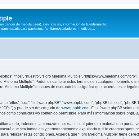
iple
 (un cancer de medula osea), con noticias, informacion de la enfermedad,
a gammapatia para pacientes, familiares/cuidadores, medicos,...
sotros”, “nos”, “nuestro”, “Foro Mieloma Multiple”, “https://www.mieloma.com/foro”
“Foro Mieloma Multiple”. Podemos cambiar estos términos en cualquier momento e in
Foro Mieloma Multiple” después de esos cambios significa que acuerda estar legal
nte “ellos”, “sus”, “software phpBB”, “www.phpbb.com”, “phpBB Limited”, “phpBB Te
te “GPL”) y puede ser descargada de
www.phpbb.com
. El software phpBB solamente
os como conductas y/o contenido permisible. Para más información sobre phpBB, p
ifamatorio, indecente, amenazante, sexual o cualquier otro material que pueda vio
rovocará que sea inmediata y permanentemente expulsado y, si lo creemos oportuno,
para reforzar estas condiciones. Acuerda que “Foro Mieloma Multiple” tiene derecho