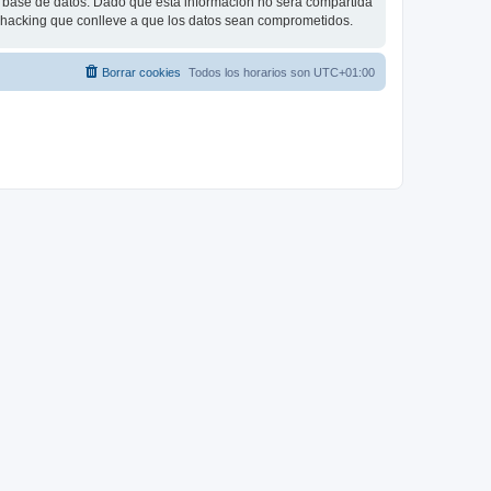
base de datos. Dado que esta información no será compartida
e hacking que conlleve a que los datos sean comprometidos.
Borrar cookies
Todos los horarios son
UTC+01:00