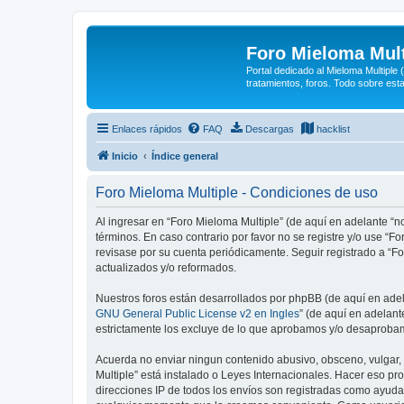
Foro Mieloma Mult
Portal dedicado al Mieloma Multiple
tratamientos, foros. Todo sobre est
Enlaces rápidos
FAQ
Descargas
hacklist
Inicio
Índice general
Foro Mieloma Multiple - Condiciones de uso
Al ingresar en “Foro Mieloma Multiple” (de aquí en adelante “no
términos. En caso contrario por favor no se registre y/o use 
revisase por su cuenta periódicamente. Seguir registrado a “
actualizados y/o reformados.
Nuestros foros están desarrollados por phpBB (de aquí en adela
GNU General Public License v2 en Ingles
” (de aquí en adelan
estrictamente los excluye de lo que aprobamos y/o desaprobam
Acuerda no enviar ningun contenido abusivo, obsceno, vulgar, d
Multiple” está instalado o Leyes Internacionales. Hacer eso p
direcciones IP de todos los envíos son registradas como ayuda 