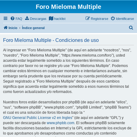
Foro Mieloma Multiple
FAQ
Descargas
hacklist
Registrarse
Identificarse
B
Inicio
Índice general
u
Foro Mieloma Multiple - Condiciones de uso
s
c
Al ingresar en “Foro Mieloma Multiple” (de aquí en adelante “nosotros”, “nos”,
“nuestro”, “Foro Mieloma Multiple”, “https://www.mieloma.com/foro”), usted
a
acuerda estar legalmente sometido a los siguientes términos. En caso
r
contrario por favor no se registre y/o use “Foro Mieloma Multiple”. Podemos
cambiar estos términos en cualquier momento e intentaríamos avisarle, sin
embargo sería prudente que los revisase por su cuenta periódicamente.
Seguir registrado a “Foro Mieloma Multiple” después de esos cambios
significa que acuerda estar legalmente sometido a esos nuevos términos tal
como fueron actualizados y/o reformados.
Nuestros foros están desarrollados por phpBB (de aquí en adelante “ellos”,
“sus”, “software phpBB”, “www.phpbb.com”, “phpBB Limited”, “phpBB Teams”)
el cual es una solución de foros liberada bajo la “
GNU General Public License v2 en Ingles
” (de aquí en adelante “GPL”) y
puede ser descargada de
www.phpbb.com
. El software phpBB solamente
facilita discusiones basadas en Internet y la GPL estrictamente los excluye de
lo que aprobamos y/o desaprobamos como conductas y/o contenido