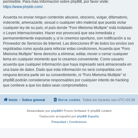
permisible. Para más información sobre phpBB, por favor visite:
https://www.phpbb.com/
.
Acuerda no enviar ningun contenido abusivo, obsceno, vulgar, difamatorio,
indecente, amenazante, sexual o cualquier otro material que pueda violar
cualquier ley de su país, el país donde “Foro Mieloma Multiple” está instalado
o Leyes Internacionales. Hacer eso provocará que sea inmediata y
permanentemente expulsado y, si lo creemos oportuno, con notificación a su
Proveedor de Servicios de Internet. Las direcciones IP de todos los envíos son
registradas como ayuda para reforzar estas condiciones. Acuerda que “Foro
Mieloma Multiple” tiene derecho a eliminar, editar, mover o cerrar cualquier
tema en cualquier momento que lo creamos conveniente. Como usuario
acuerda que cualquier información que haya ingresado será almacenada en
una base de datos. Dado que esta información no será compartida con
ninguna tercera parte sin su consentimiento, ni “Foro Mieloma Multiple” ni
phpBB podrán considerarse responsables por cualquier intento de hacking
que conlleve a que los datos sean comprometidos.
Inicio
Índice general
Borrar cookies
Todos los horarios son
UTC+01:00
Desarrollado por
phpBB
® Forum Software © phpBB Limited
Traducción al español por
phpBB España
Privacidad
|
Condiciones