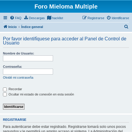
Foro Mieloma Multiple
FAQ
Descargas
hacklist
Registrarse
Identificarse
B
Inicio
Índice general
u
Por favor identifíquese para acceder al Panel de Control de
s
Usuario
c
Nombre de Usuario:
a
r
Contraseña:
Olvidé mi contraseña
Recordar
Ocultar mi estado de conexión en esta sesión
REGISTRARSE
Para autenticarse debe estar registrado. Registrarse tomará solo unos pocos
segundos y le permitirá un amplio acceso al sistema. La Administración del