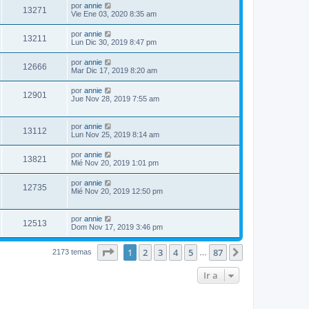
por
annie
13271
Vie Ene 03, 2020 8:35 am
por
annie
13211
Lun Dic 30, 2019 8:47 pm
por
annie
12666
Mar Dic 17, 2019 8:20 am
por
annie
12901
Jue Nov 28, 2019 7:55 am
por
annie
13112
Lun Nov 25, 2019 8:14 am
por
annie
13821
Mié Nov 20, 2019 1:01 pm
por
annie
12735
Mié Nov 20, 2019 12:50 pm
por
annie
12513
Dom Nov 17, 2019 3:46 pm
Página
1
de
87
1
2
3
4
5
87
Siguiente
2173 temas
…
Ir a