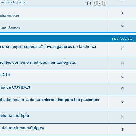
 ayudas técnicas
1
2
3
1
udas técnicas
0
udas técnicas
RESPUESTAS
una mejor respuesta? Investigadores de la clínica
0
acientes con enfermedades hematológicas
0
ID-19
0
mia de COVID-19
0
 adicional a la de su enfermedad para los pacientes
0
ieloma múltiple
0
n del mieloma múltiple»
1