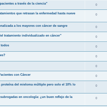
pacientes a través de la ciencia”
0
ratamientos que retrasan la enfermedad hasta nueve
0
onalizada a los mayores con cáncer de sangre
0
del tratamiento individualizado en cáncer”
0
 todos
0
tes?
0
0
Pacientes con Cáncer
0
a proteína del mieloma múltiple pero solo el 10% lo
0
s subrogadas en oncología: ¿un buen reflejo de la
0