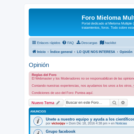
Foro Mieloma Mult
Portal dedicado al Mieloma Multiple
tratamientos, foros. Todo sobre est
Enlaces rápidos
FAQ
Descargas
hacklist
Inicio
Índice general
LO QUE NOS INTERESA
Opinión
Opinión
Reglas del Foro
El Webmaster y los Moderadores no se responsabilizan de las opiniones
Contando nuestras experiencias, nos ayudamos los unos a los otros, y
Condiciones de uso del Foro: Puntea aquí.
Buscar
Bús
Nuevo Tema
ANUNCIOS
Unete a nuestro equipo y ayuda a los científico
por
victorjqv
»
Dom Dic 18, 2016 4:38 pm
» en
Noticias
Grupo facebook