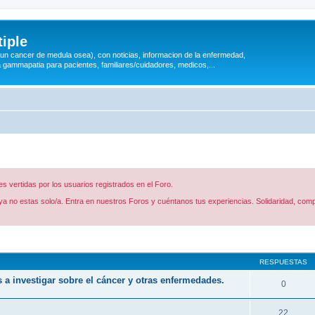
iple
 (un cancer de medula osea), con noticias, informacion de la enfermedad,
a gammapatia para pacientes, familiares/cuidadores, medicos,...
 vertidas por los usuarios registrados en el Foro.
a no estas solo/a. Entra en nuestros Foros y cuéntanos tus experiencias. Solidaridad, comp
queda avanzada
RESPUESTAS
s a investigar sobre el cáncer y otras enfermedades.
0
22