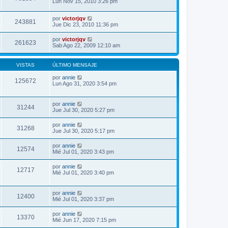
Lun Nov 15, 2010 3:26 pm
por
victorjqv
243881
Jue Dic 23, 2010 11:36 pm
por
victorjqv
261623
Sab Ago 22, 2009 12:10 am
VISTAS
ÚLTIMO MENSAJE
por
annie
125672
Lun Ago 31, 2020 3:54 pm
por
annie
31244
Jue Jul 30, 2020 5:27 pm
por
annie
31268
Jue Jul 30, 2020 5:17 pm
por
annie
12574
Mié Jul 01, 2020 3:43 pm
por
annie
12717
Mié Jul 01, 2020 3:40 pm
por
annie
12400
Mié Jul 01, 2020 3:37 pm
por
annie
13370
Mié Jun 17, 2020 7:15 pm