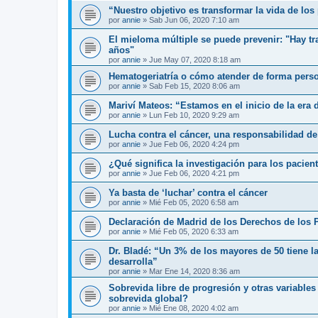
“Nuestro objetivo es transformar la vida de los 
por
annie
»
Sab Jun 06, 2020 7:10 am
El mieloma múltiple se puede prevenir: "Hay t
años"
por
annie
»
Jue May 07, 2020 8:18 am
Hematogeriatría o cómo atender de forma pers
por
annie
»
Sab Feb 15, 2020 8:06 am
Mariví Mateos: “Estamos en el inicio de la era 
por
annie
»
Lun Feb 10, 2020 9:29 am
Lucha contra el cáncer, una responsabilidad de
por
annie
»
Jue Feb 06, 2020 4:24 pm
¿Qué significa la investigación para los pacien
por
annie
»
Jue Feb 06, 2020 4:21 pm
Ya basta de ‘luchar’ contra el cáncer
por
annie
»
Mié Feb 05, 2020 6:58 am
Declaración de Madrid de los Derechos de los 
por
annie
»
Mié Feb 05, 2020 6:33 am
Dr. Bladé: “Un 3% de los mayores de 50 tiene l
desarrolla”
por
annie
»
Mar Ene 14, 2020 8:36 am
Sobrevida libre de progresión y otras variable
sobrevida global?
por
annie
»
Mié Ene 08, 2020 4:02 am