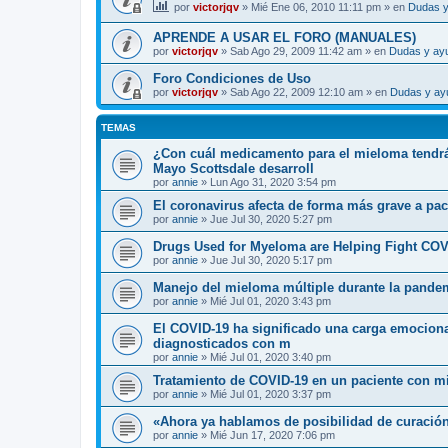
por
victorjqv
»
Mié Ene 06, 2010 11:11 pm
» en
Dudas y
APRENDE A USAR EL FORO (MANUALES)
por
victorjqv
»
Sab Ago 29, 2009 11:42 am
» en
Dudas y ay
Foro Condiciones de Uso
por
victorjqv
»
Sab Ago 22, 2009 12:10 am
» en
Dudas y ay
TEMAS
¿Con cuál medicamento para el mieloma tendrá 
Mayo Scottsdale desarroll
por
annie
»
Lun Ago 31, 2020 3:54 pm
El coronavirus afecta de forma más grave a p
por
annie
»
Jue Jul 30, 2020 5:27 pm
Drugs Used for Myeloma are Helping Fight COV
por
annie
»
Jue Jul 30, 2020 5:17 pm
Manejo del mieloma múltiple durante la pande
por
annie
»
Mié Jul 01, 2020 3:43 pm
El COVID-19 ha significado una carga emocional
diagnosticados con m
por
annie
»
Mié Jul 01, 2020 3:40 pm
Tratamiento de COVID-19 en un paciente con m
por
annie
»
Mié Jul 01, 2020 3:37 pm
«Ahora ya hablamos de posibilidad de curació
por
annie
»
Mié Jun 17, 2020 7:06 pm