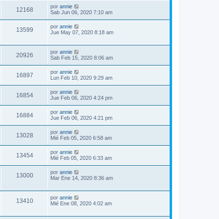
por
annie
12168
Sab Jun 06, 2020 7:10 am
por
annie
13599
Jue May 07, 2020 8:18 am
por
annie
20926
Sab Feb 15, 2020 8:06 am
por
annie
16897
Lun Feb 10, 2020 9:29 am
por
annie
16854
Jue Feb 06, 2020 4:24 pm
por
annie
16884
Jue Feb 06, 2020 4:21 pm
por
annie
13028
Mié Feb 05, 2020 6:58 am
por
annie
13454
Mié Feb 05, 2020 6:33 am
por
annie
13000
Mar Ene 14, 2020 8:36 am
por
annie
13410
Mié Ene 08, 2020 4:02 am