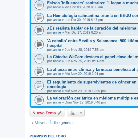
Falsos 'influencers' sanitarios: "Llegan a much
por
annie
»
Vie Ene 03, 2020 8:35 am
La Hematología salmantina triunfa en EEUU con
por
annie
»
Lun Dic 30, 2019 8:47 pm
¿Es realista hablar de la curación del mieloma
por
annie
»
Mar Dic 17, 2019 8:20 am
'A caballo' entre Sevilla y Salamanca: 500 kil
hospital
por
annie
»
Jue Nov 28, 2019 7:55 am
La Cátedra WeCare destaca el papel clave de lo
por
annie
»
Lun Nov 25, 2019 8:14 am
La alianza entre clínica y farmacia beneficia a
por
annie
»
Mié Nov 20, 2019 1:01 pm
El seguimiento de supervivientes de cáncer en 
oncología
por
annie
»
Mié Nov 20, 2019 12:50 pm
La valoración geriátrica en mieloma múltiple e
por
annie
»
Dom Nov 17, 2019 3:46 pm
Nuevo Tema
Volver a Índice general
PERMISOS DEL FORO