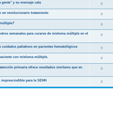
a gente" y su mensaje cala
0
 un revolucionario tratamiento
0
 múltiple?
0
ómetros semanales para curarse de mieloma múltiple en el
0
s cuidados paliativos en pacientes hematológicos
0
l paciente con mieloma múltiple.
0
atención primaria ofrece resultados similares que en
0
s imprescindible para la SEHH
0