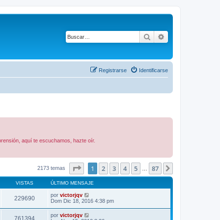
Buscar
Búsqueda avanza
Registrarse
Identificarse
rensión, aquí te escuchamos, hazte oír.
Página
1
de
87
1
2
3
4
5
87
Siguiente
2173 temas
…
VISTAS
ÚLTIMO MENSAJE
por
victorjqv
229690
Dom Dic 18, 2016 4:38 pm
por
victorjqv
761394