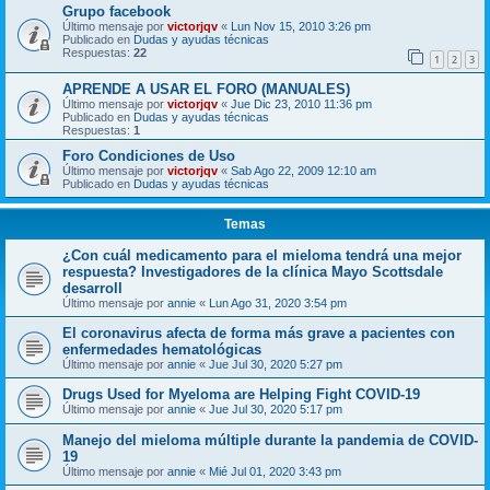
Grupo facebook
Último mensaje por
victorjqv
«
Lun Nov 15, 2010 3:26 pm
Publicado en
Dudas y ayudas técnicas
Respuestas:
22
1
2
3
APRENDE A USAR EL FORO (MANUALES)
Último mensaje por
victorjqv
«
Jue Dic 23, 2010 11:36 pm
Publicado en
Dudas y ayudas técnicas
Respuestas:
1
Foro Condiciones de Uso
Último mensaje por
victorjqv
«
Sab Ago 22, 2009 12:10 am
Publicado en
Dudas y ayudas técnicas
Temas
¿Con cuál medicamento para el mieloma tendrá una mejor
respuesta? Investigadores de la clínica Mayo Scottsdale
desarroll
Último mensaje por
annie
«
Lun Ago 31, 2020 3:54 pm
El coronavirus afecta de forma más grave a pacientes con
enfermedades hematológicas
Último mensaje por
annie
«
Jue Jul 30, 2020 5:27 pm
Drugs Used for Myeloma are Helping Fight COVID-19
Último mensaje por
annie
«
Jue Jul 30, 2020 5:17 pm
Manejo del mieloma múltiple durante la pandemia de COVID-
19
Último mensaje por
annie
«
Mié Jul 01, 2020 3:43 pm