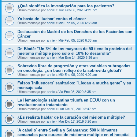
¿Qué significa la investigación para los pacientes?
Último mensaje por
annie
«
Jue Feb 06, 2020 4:21 pm
Ya basta de ‘luchar’ contra el cáncer
Último mensaje por
annie
«
Mié Feb 05, 2020 6:58 am
Declaración de Madrid de los Derechos de los Pacientes con
Cáncer
Último mensaje por
annie
«
Mié Feb 05, 2020 6:33 am
Dr. Bladé: “Un 3% de los mayores de 50 tiene la proteína del
mieloma múltiple pero solo el 10% lo desarrolla”
Último mensaje por
annie
«
Mar Ene 14, 2020 8:36 am
Sobrevida libre de progresión y otras variables subrogadas
en oncología: ¿un buen reflejo de la sobrevida global?
Último mensaje por
annie
«
Mié Ene 08, 2020 4:02 am
Falsos 'influencers' sanitarios: "Llegan a mucha gente" y su
mensaje cala
Último mensaje por
annie
«
Vie Ene 03, 2020 8:35 am
La Hematología salmantina triunfa en EEUU con un
revolucionario tratamiento
Último mensaje por
annie
«
Lun Dic 30, 2019 8:47 pm
¿Es realista hablar de la curación del mieloma múltiple?
Último mensaje por
annie
«
Mar Dic 17, 2019 8:20 am
'A caballo' entre Sevilla y Salamanca: 500 kilómetros
semanales para curarse de mieloma múltiple en el hospital