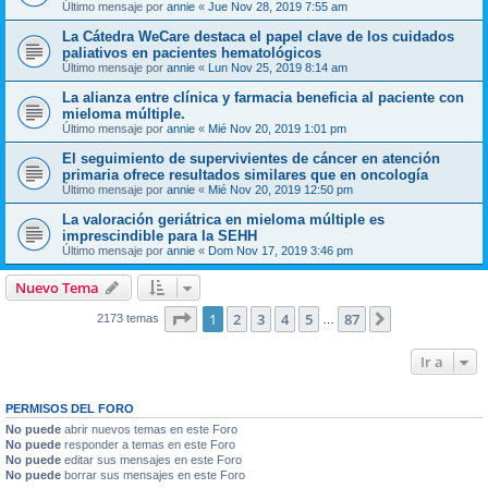
Último mensaje por
annie
«
Jue Nov 28, 2019 7:55 am
La Cátedra WeCare destaca el papel clave de los cuidados
paliativos en pacientes hematológicos
Último mensaje por
annie
«
Lun Nov 25, 2019 8:14 am
La alianza entre clínica y farmacia beneficia al paciente con
mieloma múltiple.
Último mensaje por
annie
«
Mié Nov 20, 2019 1:01 pm
El seguimiento de supervivientes de cáncer en atención
primaria ofrece resultados similares que en oncología
Último mensaje por
annie
«
Mié Nov 20, 2019 12:50 pm
La valoración geriátrica en mieloma múltiple es
imprescindible para la SEHH
Último mensaje por
annie
«
Dom Nov 17, 2019 3:46 pm
Nuevo Tema
Página
1
de
87
1
2
3
4
5
87
Siguiente
2173 temas
…
Ir a
PERMISOS DEL FORO
No puede
abrir nuevos temas en este Foro
No puede
responder a temas en este Foro
No puede
editar sus mensajes en este Foro
No puede
borrar sus mensajes en este Foro