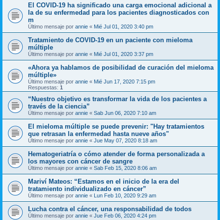
El COVID-19 ha significado una carga emocional adicional a
la de su enfermedad para los pacientes diagnosticados con
m
Último mensaje por
annie
«
Mié Jul 01, 2020 3:40 pm
Tratamiento de COVID-19 en un paciente con mieloma
múltiple
Último mensaje por
annie
«
Mié Jul 01, 2020 3:37 pm
«Ahora ya hablamos de posibilidad de curación del mieloma
múltiple»
Último mensaje por
annie
«
Mié Jun 17, 2020 7:15 pm
Respuestas:
1
“Nuestro objetivo es transformar la vida de los pacientes a
través de la ciencia”
Último mensaje por
annie
«
Sab Jun 06, 2020 7:10 am
El mieloma múltiple se puede prevenir: "Hay tratamientos
que retrasan la enfermedad hasta nueve años"
Último mensaje por
annie
«
Jue May 07, 2020 8:18 am
Hematogeriatría o cómo atender de forma personalizada a
los mayores con cáncer de sangre
Último mensaje por
annie
«
Sab Feb 15, 2020 8:06 am
Mariví Mateos: “Estamos en el inicio de la era del
tratamiento individualizado en cáncer”
Último mensaje por
annie
«
Lun Feb 10, 2020 9:29 am
Lucha contra el cáncer, una responsabilidad de todos
Último mensaje por
annie
«
Jue Feb 06, 2020 4:24 pm