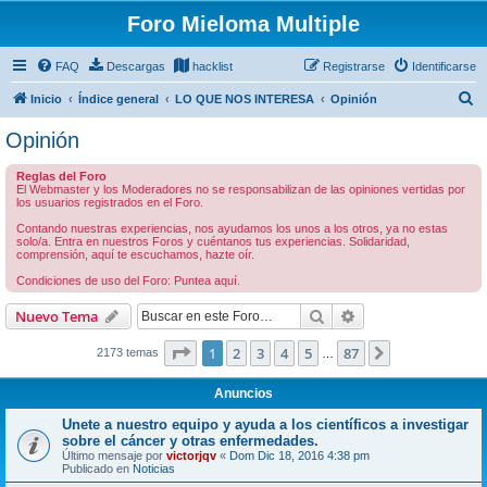
Foro Mieloma Multiple
FAQ
Descargas
hacklist
Registrarse
Identificarse
B
Inicio
Índice general
LO QUE NOS INTERESA
Opinión
u
Opinión
s
Reglas del Foro
c
El Webmaster y los Moderadores no se responsabilizan de las opiniones vertidas por
los usuarios registrados en el Foro.
a
Contando nuestras experiencias, nos ayudamos los unos a los otros, ya no estas
r
solo/a. Entra en nuestros Foros y cuéntanos tus experiencias. Solidaridad,
comprensión, aquí te escuchamos, hazte oír.
Condiciones de uso del Foro: Puntea aquí.
Buscar
Búsqueda avanzad
Nuevo Tema
Página
1
de
87
1
2
3
4
5
87
Siguiente
2173 temas
…
Anuncios
Unete a nuestro equipo y ayuda a los científicos a investigar
sobre el cáncer y otras enfermedades.
Último mensaje por
victorjqv
«
Dom Dic 18, 2016 4:38 pm
Publicado en
Noticias