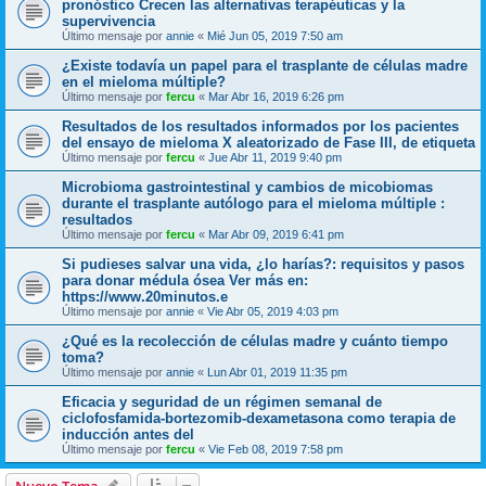
pronóstico Crecen las alternativas terapéuticas y la
supervivencia
Último mensaje por
annie
«
Mié Jun 05, 2019 7:50 am
¿Existe todavía un papel para el trasplante de células madre
en el mieloma múltiple?
Último mensaje por
fercu
«
Mar Abr 16, 2019 6:26 pm
Resultados de los resultados informados por los pacientes
del ensayo de mieloma X aleatorizado de Fase III, de etiqueta
Último mensaje por
fercu
«
Jue Abr 11, 2019 9:40 pm
Microbioma gastrointestinal y cambios de micobiomas
durante el trasplante autólogo para el mieloma múltiple :
resultados
Último mensaje por
fercu
«
Mar Abr 09, 2019 6:41 pm
Si pudieses salvar una vida, ¿lo harías?: requisitos y pasos
para donar médula ósea Ver más en:
https://www.20minutos.e
Último mensaje por
annie
«
Vie Abr 05, 2019 4:03 pm
¿Qué es la recolección de células madre y cuánto tiempo
toma?
Último mensaje por
annie
«
Lun Abr 01, 2019 11:35 pm
Eficacia y seguridad de un régimen semanal de
ciclofosfamida-bortezomib-dexametasona como terapia de
inducción antes del
Último mensaje por
fercu
«
Vie Feb 08, 2019 7:58 pm
Nuevo Tema