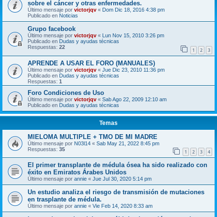
sobre el cáncer y otras enfermedades.
Último mensaje por
victorjqv
«
Dom Dic 18, 2016 4:38 pm
Publicado en
Noticias
Grupo facebook
Último mensaje por
victorjqv
«
Lun Nov 15, 2010 3:26 pm
Publicado en
Dudas y ayudas técnicas
Respuestas:
22
1
2
3
APRENDE A USAR EL FORO (MANUALES)
Último mensaje por
victorjqv
«
Jue Dic 23, 2010 11:36 pm
Publicado en
Dudas y ayudas técnicas
Respuestas:
1
Foro Condiciones de Uso
Último mensaje por
victorjqv
«
Sab Ago 22, 2009 12:10 am
Publicado en
Dudas y ayudas técnicas
Temas
MIELOMA MULTIPLE + TMO DE MI MADRE
Último mensaje por
N03l14
«
Sab May 21, 2022 8:45 pm
Respuestas:
35
1
2
3
4
El primer transplante de médula ósea ha sido realizado con
éxito en Emiratos Árabes Unidos
Último mensaje por
annie
«
Jue Jul 30, 2020 5:14 pm
Un estudio analiza el riesgo de transmisión de mutaciones
en trasplante de médula.
Último mensaje por
annie
«
Vie Feb 14, 2020 8:33 am