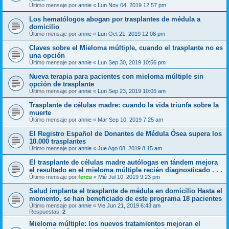
Último mensaje por
annie
«
Lun Nov 04, 2019 12:57 pm
Los hematólogos abogan por trasplantes de médula a
domicilio
Último mensaje por
annie
«
Lun Oct 21, 2019 12:08 pm
Claves sobre el Mieloma múltiple, cuando el trasplante no es
una opción
Último mensaje por
annie
«
Lun Sep 30, 2019 10:56 pm
Nueva terapia para pacientes con mieloma múltiple sin
opción de trasplante
Último mensaje por
annie
«
Lun Sep 23, 2019 10:05 am
Trasplante de células madre: cuando la vida triunfa sobre la
muerte
Último mensaje por
annie
«
Mar Sep 10, 2019 7:25 am
El Registro Español de Donantes de Médula Ósea supera los
10.000 trasplantes
Último mensaje por
annie
«
Jue Ago 08, 2019 8:15 am
El trasplante de células madre autólogas en tándem mejora
el resultado en el mieloma múltiple recién diagnosticado . . .
Último mensaje por
fercu
«
Mié Jul 10, 2019 9:23 pm
Salud implanta el trasplante de médula en domicilio Hasta el
momento, se han beneficiado de este programa 18 pacientes
Último mensaje por
annie
«
Vie Jun 21, 2019 6:43 am
Respuestas:
2
Mieloma múltiple: los nuevos tratamientos mejoran el