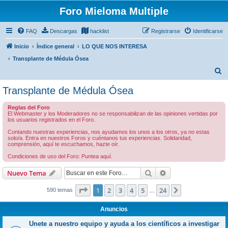
Foro Mieloma Multiple
FAQ
Descargas
hacklist
Registrarse
Identificarse
Inicio
Índice general
LO QUE NOS INTERESA
Transplante de Médula Ósea
B
u
Transplante de Médula Ósea
s
Reglas del Foro
c
El Webmaster y los Moderadores no se responsabilizan de las opiniones vertidas por
los usuarios registrados en el Foro.
a
Contando nuestras experiencias, nos ayudamos los unos a los otros, ya no estas
r
solo/a. Entra en nuestros Foros y cuéntanos tus experiencias. Solidaridad,
comprensión, aquí te escuchamos, hazte oír.
Condiciones de uso del Foro: Puntea aquí.
Buscar
Búsqueda avanzad
Nuevo Tema
Página
1
de
24
1
2
3
4
5
24
Siguiente
590 temas
…
Anuncios
Unete a nuestro equipo y ayuda a los científicos a investigar