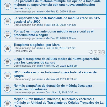
Los pacientes de mieloma múltiple sin opción a trasplante
mejoran su supervivencia con una nueva combinación
farmacológi
Último mensaje por
annie
«
Mié Feb 12, 2020 9:11 am
La supervivencia post- trasplante de médula crece un 34%
desde el año 2000
Último mensaje por
annie
«
Mié Feb 05, 2020 7:34 am
Por qué es importante donar médula ósea y cuál es el
procedimiento a seguir
Último mensaje por
annie
«
Mié Ene 22, 2020 9:32 am
Trasplante alogénico, por Mara
Último mensaje por
annie
«
Lun Dic 30, 2019 9:27 pm
Respuestas:
29
1
2
3
Llega el trasplante de células madre de nueva generación
para los canceres de sangre
Último mensaje por
annie
«
Mié Nov 20, 2019 12:58 pm
IMSS realiza exitoso tratamiento para tratar el cáncer de
sangre
Último mensaje por
annie
«
Mié Nov 20, 2019 11:59 am
No más campañas de donación de médula ósea para
pacientes individuales
Último mensaje por
annie
«
Dom Nov 17, 2019 3:36 pm
Mejico:Curan linfoma, mieloma, leucemia y esclerosis
múltiple en Unidad de Trasplante de Células Troncales de La
Raza