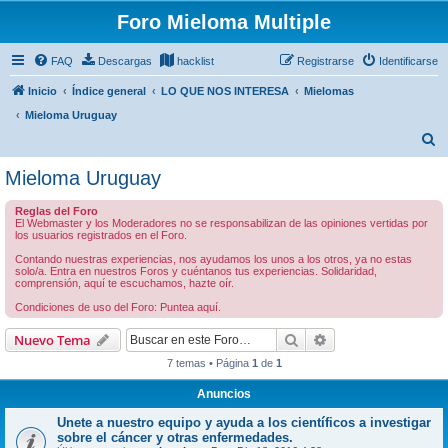
Foro Mieloma Multiple
FAQ
Descargas
hacklist
Registrarse
Identificarse
Inicio
Índice general
LO QUE NOS INTERESA
Mielomas
Mieloma Uruguay
B
u
Mieloma Uruguay
s
Reglas del Foro
c
El Webmaster y los Moderadores no se responsabilizan de las opiniones vertidas por
los usuarios registrados en el Foro.
a
Contando nuestras experiencias, nos ayudamos los unos a los otros, ya no estas
r
solo/a. Entra en nuestros Foros y cuéntanos tus experiencias. Solidaridad,
comprensión, aquí te escuchamos, hazte oír.
Condiciones de uso del Foro: Puntea aquí.
Buscar
Búsqueda avanzad
Nuevo Tema
7 temas • Página
1
de
1
Anuncios
Unete a nuestro equipo y ayuda a los científicos a investigar
sobre el cáncer y otras enfermedades.