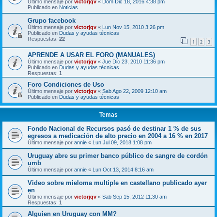
Último mensaje por
victorjqv
«
Dom Dic 18, 2016 4:38 pm
Publicado en
Noticias
Grupo facebook
Último mensaje por
victorjqv
«
Lun Nov 15, 2010 3:26 pm
Publicado en
Dudas y ayudas técnicas
Respuestas:
22
1
2
3
APRENDE A USAR EL FORO (MANUALES)
Último mensaje por
victorjqv
«
Jue Dic 23, 2010 11:36 pm
Publicado en
Dudas y ayudas técnicas
Respuestas:
1
Foro Condiciones de Uso
Último mensaje por
victorjqv
«
Sab Ago 22, 2009 12:10 am
Publicado en
Dudas y ayudas técnicas
Temas
Fondo Nacional de Recursos pasó de destinar 1 % de sus
egresos a medicación de alto precio en 2004 a 16 % en 2017
Último mensaje por
annie
«
Lun Jul 09, 2018 1:08 pm
Uruguay abre su primer banco público de sangre de cordón
umb
Último mensaje por
annie
«
Lun Oct 13, 2014 8:16 am
Video sobre mieloma multiple en castellano publicado ayer
en
Último mensaje por
victorjqv
«
Sab Sep 15, 2012 11:30 am
Respuestas:
1
Alguien en Uruguay con MM?