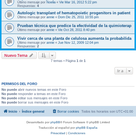
Último mensaje por
Noelia
«
Vie Mar 16, 2012 5:22 pm
Respuestas:
4
Autologic transplant of hematopoietic progenitors in patient
Último mensaje por
annie
«
Dom Dic 25, 2011 10:55 pm
Prueban técnica que predice la efectividad de la quimioterap
Último mensaje por
annie
«
Vie Oct 28, 2011 8:40 pm
Vivir cerca de una planta de celulosa aumenta la probabilida
Último mensaje por
annie
«
Jue Nov 12, 2009 12:04 pm
Respuestas:
2
Nuevo Tema
7 temas • Página
1
de
1
Ir a
PERMISOS DEL FORO
No puede
abrir nuevos temas en este Foro
No puede
responder a temas en este Foro
No puede
editar sus mensajes en este Foro
No puede
borrar sus mensajes en este Foro
Inicio
Índice general
Borrar cookies
Todos los horarios son
UTC+01:00
Desarrollado por
phpBB
® Forum Software © phpBB Limited
Traducción al español por
phpBB España
Privacidad
|
Condiciones