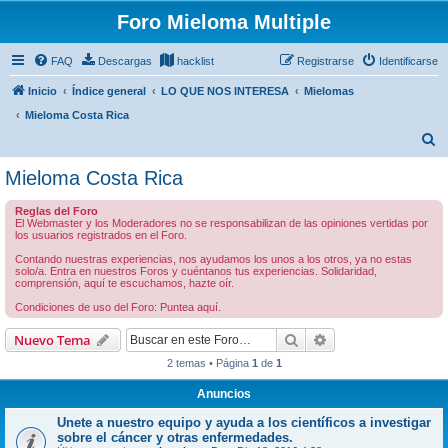
Foro Mieloma Multiple
FAQ
Descargas
hacklist
Registrarse
Identificarse
Inicio
Índice general
LO QUE NOS INTERESA
Mielomas
Mieloma Costa Rica
B
u
Mieloma Costa Rica
s
Reglas del Foro
c
El Webmaster y los Moderadores no se responsabilizan de las opiniones vertidas por
los usuarios registrados en el Foro.
a
Contando nuestras experiencias, nos ayudamos los unos a los otros, ya no estas
r
solo/a. Entra en nuestros Foros y cuéntanos tus experiencias. Solidaridad,
comprensión, aquí te escuchamos, hazte oír.
Condiciones de uso del Foro: Puntea aquí.
Buscar
Búsqueda avanzad
Nuevo Tema
2 temas • Página
1
de
1
Anuncios
Unete a nuestro equipo y ayuda a los científicos a investigar
sobre el cáncer y otras enfermedades.