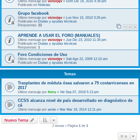
Último mensaje por
victorjqv
«
Dom Dic 18, 2016 4:38 pm
Publicado en
Noticias
Grupo facebook
Último mensaje por
victorjqv
«
Lun Nov 15, 2010 3:26 pm
Publicado en
Dudas y ayudas técnicas
Respuestas:
22
1
2
3
APRENDE A USAR EL FORO (MANUALES)
Último mensaje por
victorjqv
«
Jue Dic 23, 2010 11:36 pm
Publicado en
Dudas y ayudas técnicas
Respuestas:
1
Foro Condiciones de Uso
Último mensaje por
victorjqv
«
Sab Ago 22, 2009 12:10 am
Publicado en
Dudas y ayudas técnicas
Temas
Trasplantes de médula ósea salvaron a 79 costarricenses en
2017
Último mensaje por
fercu
«
Vie Sep 07, 2018 5:13 pm
CCSS alcanza nivel de país desarrollado en diagnóstico de
cá
Último mensaje por
annie
«
Mar Mar 18, 2014 12:11 pm
Nuevo Tema
2 temas • Página
1
de
1
Ir a