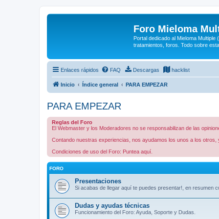
Foro Mieloma Mult
Portal dedicado al Mieloma Multiple
tratamientos, foros. Todo sobre est
Enlaces rápidos
FAQ
Descargas
hacklist
Inicio
Índice general
PARA EMPEZAR
PARA EMPEZAR
Reglas del Foro
El Webmaster y los Moderadores no se responsabilizan de las opiniones
Contando nuestras experiencias, nos ayudamos los unos a los otros, y
Condiciones de uso del Foro: Puntea aquí.
FORO
Presentaciones
Si acabas de llegar aquí te puedes presentar!, en resumen cu
Dudas y ayudas técnicas
Funcionamiento del Foro: Ayuda, Soporte y Dudas.