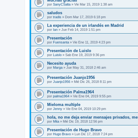
Muchas gracias
por
SanyCSalta
»
Vie Mar 15, 2019 1:38 am
saludos
por
tradis
»
Dom Mar 17, 2019 6:18 pm
La experiencia de un irlandés en Madrid
por
Ian
»
Jue Feb 14, 2019 1:51 pm
Presentación
por
Fuensanta
»
Vie Ene 11, 2019 4:23 pm
Presentación de Luislo
por
Luislo
»
Sab Ene 19, 2019 9:36 pm
Necesito ayuda
por
Marga
»
Jue May 31, 2018 2:46 am
Presentación Juanjo1956
por
Juanjo1956
»
Mié Dic 26, 2018 8:11 pm
Presentación Palma1964
por
palma1964
»
Vie Ene 04, 2019 9:55 pm
Mieloma multiple
por
Jenny
»
Vie Ene 04, 2019 10:29 pm
hola, no me deja enviar mensajes privados, m
por
Mita
»
Mié Dic 19, 2018 12:56 pm
Presentación de Hugo Bravo
por
Hugo Bravo
»
Lun Dic 17, 2018 7:24 pm