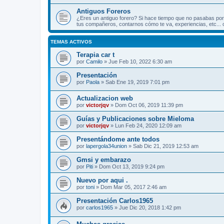
Antiguos Foreros
¿Eres un antiguo forero? Si hace tiempo que no pasabas por
tus compañeros, contarnos cómo te va, experiencias, etc... 
TEMAS ACTIVOS
Terapia car t
por
Camilo
»
Jue Feb 10, 2022 6:30 am
Presentación
por
Paola
»
Sab Ene 19, 2019 7:01 pm
Actualizacion web
por
victorjqv
»
Dom Oct 06, 2019 11:39 pm
Guías y Publicaciones sobre Mieloma
por
victorjqv
»
Lun Feb 24, 2020 12:09 am
Presentándome ante todos
por
lapergola34union
»
Sab Dic 21, 2019 12:53 am
Gmsi y embarazo
por
Piti
»
Dom Oct 13, 2019 9:24 pm
Nuevo por aqui .
por
toni
»
Dom Mar 05, 2017 2:46 am
Presentación Carlos1965
por
carlos1965
»
Jue Dic 20, 2018 1:42 pm