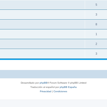
5
3
8
1
2
3
Desarrollado por
phpBB
® Forum Software © phpBB Limited
Traducción al español por
phpBB España
Privacidad
|
Condiciones