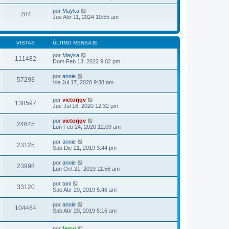
i
r
m
ú
V
por
Mayka
284
o
l
e
Jue Abr 11, 2024 10:55 am
m
t
r
e
i
ú
n
m
l
s
o
t
VISTAS
ÚLTIMO MENSAJE
a
m
i
j
e
m
por
Mayka
e
111482
n
o
Dom Feb 13, 2022 9:02 pm
s
m
a
e
por
annie
j
n
57293
Vie Jul 17, 2020 9:38 am
e
s
a
j
por
victorjqv
e
138597
Jue Jul 16, 2020 12:32 pm
por
victorjqv
24645
Lun Feb 24, 2020 12:09 am
por
annie
23125
Sab Dic 21, 2019 3:44 pm
por
annie
23998
Lun Oct 21, 2019 11:56 am
por
toni
33120
Sab Abr 20, 2019 5:46 am
por
annie
104464
Sab Abr 20, 2019 5:16 am
por
fercu