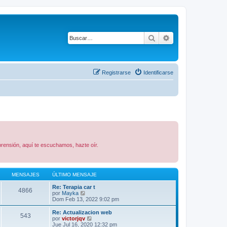
Buscar
Búsqueda avanza
Registrarse
Identificarse
rensión, aquí te escuchamos, hazte oír.
MENSAJES
ÚLTIMO MENSAJE
Re: Terapia car t
4866
V
por
Mayka
e
Dom Feb 13, 2022 9:02 pm
r
ú
Re: Actualizacion web
543
l
V
por
victorjqv
t
e
Jue Jul 16, 2020 12:32 pm