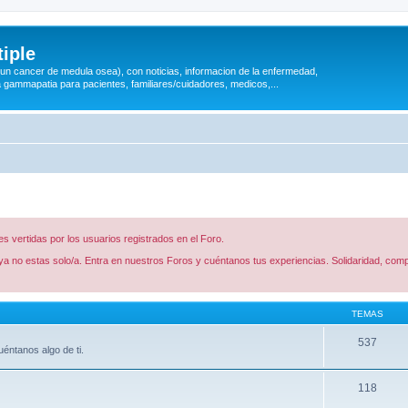
iple
 (un cancer de medula osea), con noticias, informacion de la enfermedad,
a gammapatia para pacientes, familiares/cuidadores, medicos,...
 vertidas por los usuarios registrados en el Foro.
a no estas solo/a. Entra en nuestros Foros y cuéntanos tus experiencias. Solidaridad, comp
TEMAS
537
éntanos algo de ti.
118