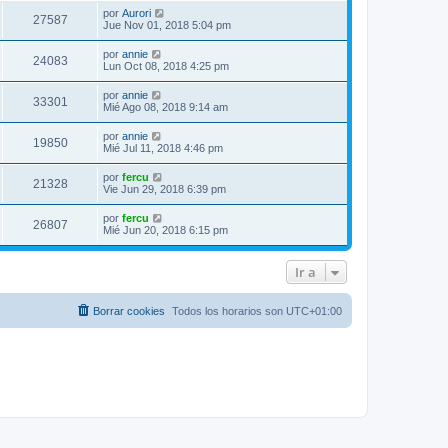
por
Aurori
27587
Jue Nov 01, 2018 5:04 pm
por
annie
24083
Lun Oct 08, 2018 4:25 pm
por
annie
33301
Mié Ago 08, 2018 9:14 am
por
annie
19850
Mié Jul 11, 2018 4:46 pm
por
fercu
21328
Vie Jun 29, 2018 6:39 pm
por
fercu
26807
Mié Jun 20, 2018 6:15 pm
Ir a
Borrar cookies
Todos los horarios son
UTC+01:00