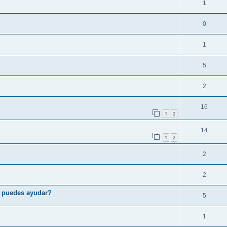
1
0
1
5
2
16
1
2
14
1
2
2
2
e puedes ayudar?
5
1