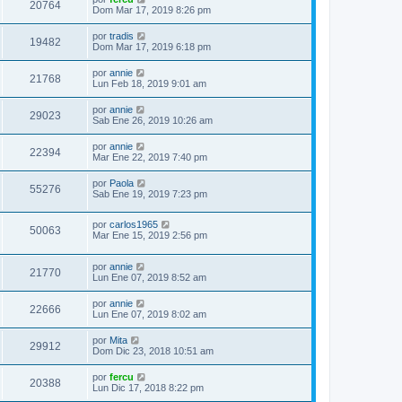
20764
Dom Mar 17, 2019 8:26 pm
por
tradis
19482
Dom Mar 17, 2019 6:18 pm
por
annie
21768
Lun Feb 18, 2019 9:01 am
por
annie
29023
Sab Ene 26, 2019 10:26 am
por
annie
22394
Mar Ene 22, 2019 7:40 pm
por
Paola
55276
Sab Ene 19, 2019 7:23 pm
por
carlos1965
50063
Mar Ene 15, 2019 2:56 pm
por
annie
21770
Lun Ene 07, 2019 8:52 am
por
annie
22666
Lun Ene 07, 2019 8:02 am
por
Mita
29912
Dom Dic 23, 2018 10:51 am
por
fercu
20388
Lun Dic 17, 2018 8:22 pm