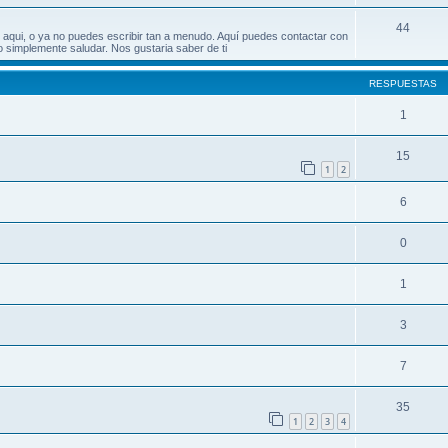
44
 aqui, o ya no puedes escribir tan a menudo. Aquí puedes contactar con
o simplemente saludar. Nos gustaria saber de ti
RESPUESTAS
1
15
1
2
6
0
1
3
7
35
1
2
3
4