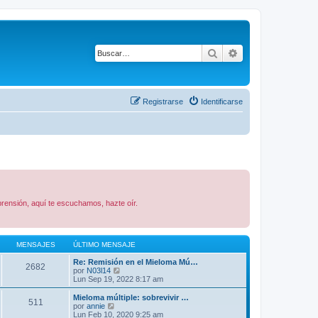
Buscar
Búsqueda avanza
Registrarse
Identificarse
rensión, aquí te escuchamos, hazte oír.
MENSAJES
ÚLTIMO MENSAJE
Re: Remisión en el Mieloma Mú…
2682
V
por
N03l14
e
Lun Sep 19, 2022 8:17 am
r
ú
Mieloma múltiple: sobrevivir …
511
l
V
por
annie
t
e
Lun Feb 10, 2020 9:25 am