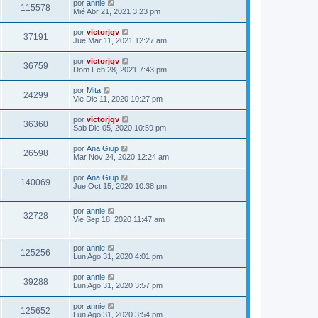
por
annie
115578
Mié Abr 21, 2021 3:23 pm
por
victorjqv
37191
Jue Mar 11, 2021 12:27 am
por
victorjqv
36759
Dom Feb 28, 2021 7:43 pm
por
Mita
24299
Vie Dic 11, 2020 10:27 pm
por
victorjqv
36360
Sab Dic 05, 2020 10:59 pm
por
Ana Giup
26598
Mar Nov 24, 2020 12:24 am
por
Ana Giup
140069
Jue Oct 15, 2020 10:38 pm
por
annie
32728
Vie Sep 18, 2020 11:47 am
por
annie
125256
Lun Ago 31, 2020 4:01 pm
por
annie
39288
Lun Ago 31, 2020 3:57 pm
por
annie
125652
Lun Ago 31, 2020 3:54 pm