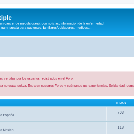
iple
 (un cancer de medula osea), con noticias, informacion de la enfermedad,
a gammapatia para pacientes, familiares/cuidadores, medicos,...
 vertidas por los usuarios registrados en el Foro.
a no estas solo/a. Entra en nuestros Foros y cuéntanos tus experiencias. Solidaridad, comp
TEMAS
703
 de España
118
de Mexico