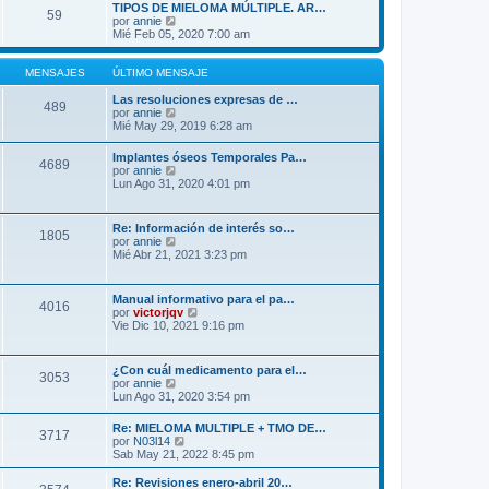
j
TIPOS DE MIELOMA MÚLTIPLE. AR…
m
59
e
V
por
annie
o
e
Mié Feb 05, 2020 7:00 am
m
r
e
ú
n
l
MENSAJES
ÚLTIMO MENSAJE
s
t
a
i
Las resoluciones expresas de …
j
489
m
V
por
annie
e
o
e
Mié May 29, 2019 6:28 am
m
r
e
ú
Implantes óseos Temporales Pa…
4689
n
l
V
por
annie
s
t
e
Lun Ago 31, 2020 4:01 pm
a
i
r
j
m
ú
e
o
l
Re: Información de interés so…
m
1805
t
V
por
annie
e
i
e
Mié Abr 21, 2021 3:23 pm
n
m
r
s
o
ú
a
m
l
j
Manual informativo para el pa…
e
4016
t
e
V
por
victorjqv
n
i
e
Vie Dic 10, 2021 9:16 pm
s
m
r
a
o
ú
j
m
l
e
¿Con cuál medicamento para el…
e
3053
t
V
por
annie
n
i
e
Lun Ago 31, 2020 3:54 pm
s
m
r
a
o
ú
j
Re: MIELOMA MULTIPLE + TMO DE…
m
3717
l
e
V
por
N03l14
e
t
e
Sab May 21, 2022 8:45 pm
n
i
r
s
m
ú
a
Re: Revisiones enero-abril 20…
o