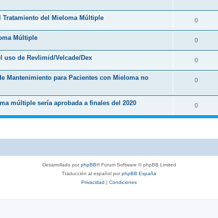
l Tratamiento del Mieloma Múltiple
0
loma Múltiple
0
l uso de Revlimid/Velcade/Dex
0
 de Mantenimiento para Pacientes con Mieloma no
0
ma múltiple sería aprobada a finales del 2020
0
Desarrollado por
phpBB
® Forum Software © phpBB Limited
Traducción al español por
phpBB España
Privacidad
|
Condiciones