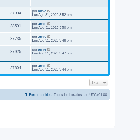
por
annie
37904
Lun Ago 31, 2020 3:52 pm
por
annie
38591
Lun Ago 31, 2020 3:50 pm
por
annie
37735
Lun Ago 31, 2020 3:48 pm
por
annie
37925
Lun Ago 31, 2020 3:47 pm
por
annie
37804
Lun Ago 31, 2020 3:44 pm
Ir a
Borrar cookies
Todos los horarios son
UTC+01:00