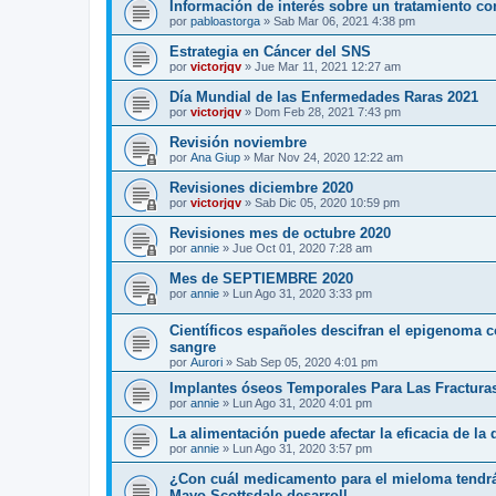
Información de interés sobre un tratamiento c
por
pabloastorga
»
Sab Mar 06, 2021 4:38 pm
Estrategia en Cáncer del SNS
por
victorjqv
»
Jue Mar 11, 2021 12:27 am
Día Mundial de las Enfermedades Raras 2021
por
victorjqv
»
Dom Feb 28, 2021 7:43 pm
Revisión noviembre
por
Ana Giup
»
Mar Nov 24, 2020 12:22 am
Revisiones diciembre 2020
por
victorjqv
»
Sab Dic 05, 2020 10:59 pm
Revisiones mes de octubre 2020
por
annie
»
Jue Oct 01, 2020 7:28 am
Mes de SEPTIEMBRE 2020
por
annie
»
Lun Ago 31, 2020 3:33 pm
Científicos españoles descifran el epigenoma 
sangre
por
Aurori
»
Sab Sep 05, 2020 4:01 pm
Implantes óseos Temporales Para Las Fractura
por
annie
»
Lun Ago 31, 2020 4:01 pm
La alimentación puede afectar la eficacia de la
por
annie
»
Lun Ago 31, 2020 3:57 pm
¿Con cuál medicamento para el mieloma tendrá 
Mayo Scottsdale desarroll