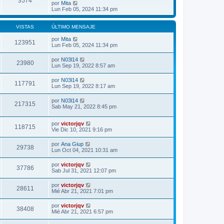
3574
l
V
j
por
Mita
m
t
e
e
Lun Feb 05, 2024 11:34 pm
e
i
r
n
m
ú
s
o
l
VISTAS
ÚLTIMO MENSAJE
a
m
t
j
e
i
por
Mita
e
123951
n
m
Lun Feb 05, 2024 11:34 pm
s
o
a
m
por
N03l14
j
23980
e
Lun Sep 19, 2022 8:57 am
e
n
s
por
N03l14
a
117791
Lun Sep 19, 2022 8:17 am
j
e
por
N03l14
217315
Sab May 21, 2022 8:45 pm
por
victorjqv
118715
Vie Dic 10, 2021 9:16 pm
por
Ana Giup
29738
Lun Oct 04, 2021 10:31 am
por
victorjqv
37786
Sab Jul 31, 2021 12:07 pm
por
victorjqv
28611
Mié Abr 21, 2021 7:01 pm
por
victorjqv
38408
Mié Abr 21, 2021 6:57 pm