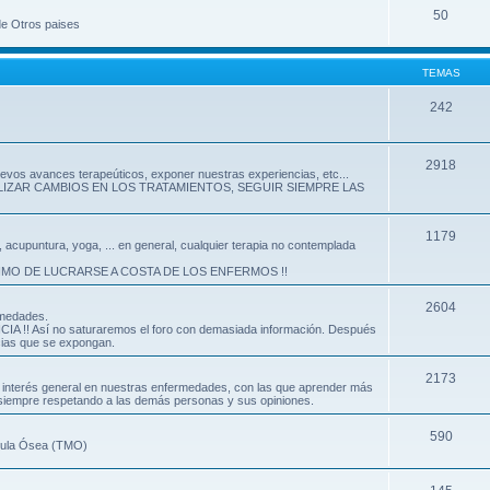
50
de Otros paises
TEMAS
242
2918
evos avances terapeúticos, exponer nuestras experiencias, etc...
LIZAR CAMBIOS EN LOS TRATAMIENTOS, SEGUIR SIEMPRE LAS
1179
, acupuntura, yoga, ... en general, cualquier terapia no contemplada
IMO DE LUCRARSE A COSTA DE LOS ENFERMOS !!
2604
rmedades.
!! Así no saturaremos el foro con demasiada información. Después
cias que se expongan.
2173
de interés general en nuestras enfermedades, con las que aprender más
, siempre respetando a las demás personas y sus opiniones.
590
édula Ósea (TMO)