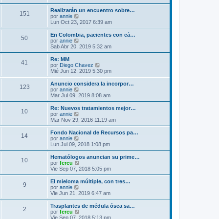
i
r
m
ú
Realizarán un encuentro sobre…
151
o
l
V
por
annie
m
t
e
Lun Oct 23, 2017 6:39 am
e
i
r
n
m
ú
En Colombia, pacientes con cá…
s
50
o
l
V
por
annie
a
m
t
e
Sab Abr 20, 2019 5:32 am
j
e
i
r
e
n
m
ú
Re: MM
s
41
o
l
V
por
Diego Chavez
a
m
t
e
Mié Jun 12, 2019 5:30 pm
j
e
i
r
e
n
m
ú
Anuncio considera la incorpor…
s
123
o
l
V
por
annie
a
m
t
e
Mar Jul 09, 2019 8:08 am
j
e
i
r
e
n
m
ú
Re: Nuevos tratamientos mejor…
s
10
o
l
V
por
annie
a
m
t
e
Mar Nov 29, 2016 11:19 am
j
e
i
r
e
n
m
ú
Fondo Nacional de Recursos pa…
s
14
o
l
V
por
annie
a
m
t
e
Lun Jul 09, 2018 1:08 pm
j
e
i
r
e
n
m
ú
Hematólogos anuncian su prime…
s
10
o
l
V
por
fercu
a
m
t
e
Vie Sep 07, 2018 5:05 pm
j
e
i
r
e
n
m
ú
El mieloma múltiple, con tres…
s
9
o
l
V
por
annie
a
m
t
e
Vie Jun 21, 2019 6:47 am
j
e
i
r
e
n
m
ú
Trasplantes de médula ósea sa…
s
2
o
l
V
por
fercu
a
m
t
e
Vie Sep 07, 2018 5:13 pm