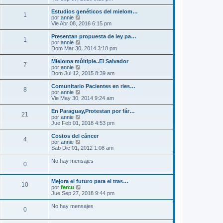
j
e
i
r
e
n
m
ú
Estudios genéticos del mielom…
s
1
o
l
V
por
annie
a
m
t
e
Vie Abr 08, 2016 6:15 pm
j
e
i
r
e
n
m
ú
Presentan propuesta de ley pa…
s
1
o
l
V
por
annie
a
m
t
e
Dom Mar 30, 2014 3:18 pm
j
e
i
r
e
n
m
ú
Mieloma múltiple..El Salvador
s
7
o
l
V
por
annie
a
m
t
e
Dom Jul 12, 2015 8:39 am
j
e
i
r
e
n
m
ú
Comunitario Pacientes en ries…
s
8
o
l
V
por
annie
a
m
t
e
Vie May 30, 2014 9:24 am
j
e
i
r
e
n
m
ú
En Paraguay,Protestan por fár…
s
21
o
l
V
por
annie
a
m
t
e
Jue Feb 01, 2018 4:53 pm
j
e
i
r
e
n
m
ú
Costos del cáncer
s
4
o
l
V
por
annie
a
m
t
e
Sab Dic 01, 2012 1:08 am
j
e
i
r
e
n
m
ú
No hay mensajes
s
0
o
l
a
m
t
j
e
i
Mejora el futuro para el tras…
e
n
m
10
V
por
fercu
s
o
e
Jue Sep 27, 2018 9:44 pm
a
m
r
j
e
ú
No hay mensajes
e
n
0
l
s
t
a
i