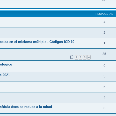
145
RESPUESTAS
4
2
caída en el mieloma múltiple - Códigos ICD 10
1
35
1
2
3
4
tológico
0
re 2021
5
5
4
médula ósea se reduce a la mitad
0