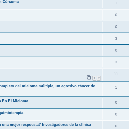
on Cúrcuma
1
0
0
3
0
3
11
1
2
completo del mieloma múltiple, un agresivo cáncer de
1
s En El Mieloma
0
 quimioterapia
0
una mejor respuesta? Investigadores de la clínica
0