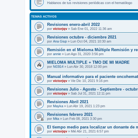
Hablanos de tus revisiones periódicas con el hematólogo
TEMAS ACTIVOS
Revisiones enero-abril 2022
por
victorjqv
»
Sab Ene 01, 2022 11:36 am
Revisiones octubre - diciembre 2021
por
Ana Giup
»
Lun Oct 04, 2021 10:30 am
Remisión en el Mieloma Múltiple Remisión y re
por
annie
»
Lun Ago 31, 2020 3:56 pm
MIELOMA MULTIPLE + TMO DE MI MADRE
por
N03l14
»
Lun Abr 30, 2018 12:00 pm
Manual informativo para el paciente oncohema
por
victorjqv
»
Vie Dic 10, 2021 9:16 pm
Revisiones Julio - Agosto - Septiembre - octub
por
victorjqv
»
Sab Jul 31, 2021 12:11 pm
Revisiones Abril 2021
por
Mayka
»
Lun Abr 19, 2021 1:23 pm
Revisiones febrero 2021
por
Mita
»
Lun Feb 08, 2021 3:30 pm
El tiempo medio para localizar un donante de 
por
victorjqv
»
Mié Abr 21, 2021 6:57 pm