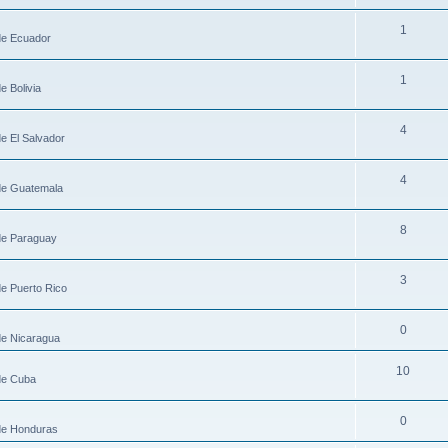
1
 de Ecuador
1
e Bolivia
4
de El Salvador
4
 de Guatemala
8
 de Paraguay
3
de Puerto Rico
0
de Nicaragua
10
 de Cuba
0
 de Honduras