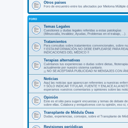
Otros paises
Foro de encuentro entre los afectados por Mieloma Múltiple 
FORO
Temas Legales
Cuestiones y dudas legales referidas a estas patologías
(Minusvalía, Invalidez, Ayudas, Problemas en el trabajo, ...).
Tratamientos
Para consultas sobre tratamientos convencionales, sobre nu
!! ESTA INFORMACIÓN NO DEBE EMPLEARSE PARA REA
INDICACIONES DEL MÉDICO !!
Terapias alternativas
Cuéntanos tus experiencias o dudas sobre dietas, fitoterapia
actualmente por nuestro sistema sanitario.
¡¡ NO SE ACEPTARÁ PUBLICIDAD NI MENSAJES CON ÁN
Noticias
Aquí las noticias que aparezcan referentes a nuestras enfe
!! SÓLO INDICAR TITULAR, FUENTE Y ENLACE A LA NOTICIA 
esperamos vuestros comentarios y opiniones sobre las noti
Opinión
Este es el sitio para sugerir encuestas y temas de debate 
sobre ellas. Colabora y enriquécenos con tu opinión, eso si
Transplante de Médula Ósea
Dudas, experiencias, consejos, sobre el Transplante de M
Revisiones periódicas