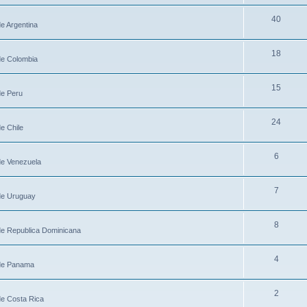
40
de Argentina
18
de Colombia
15
de Peru
24
e Chile
6
de Venezuela
7
 de Uruguay
8
 de Republica Dominicana
4
 de Panama
2
de Costa Rica