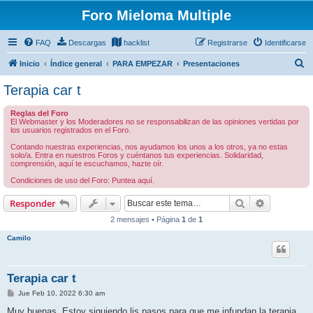
Foro Mieloma Multiple
FAQ
Descargas
hacklist
Registrarse
Identificarse
B
Inicio
Índice general
PARA EMPEZAR
Presentaciones
u
Terapia car t
s
Reglas del Foro
c
El Webmaster y los Moderadores no se responsabilizan de las opiniones vertidas por
los usuarios registrados en el Foro.
a
Contando nuestras experiencias, nos ayudamos los unos a los otros, ya no estas
r
solo/a. Entra en nuestros Foros y cuéntanos tus experiencias. Solidaridad,
comprensión, aquí te escuchamos, hazte oír.
Condiciones de uso del Foro: Puntea aquí.
Buscar
Búsqueda 
Responder
2 mensajes • Página
1
de
1
Camilo
Terapia car t
M
Jue Feb 10, 2022 6:30 am
e
n
Muy buenas. Estoy siguiendo lis pasos para que me infundan la terapia