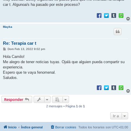
s
car t. Algunoa/s ha pasado por este proceso?
a
j
e
Mayka
Re: Terapia car t
M
Dom Feb 13, 2022 9:02 pm
e
n
Hola Camilo!
s
Me alegro de tener noticias tuyas. Ojalá que alguien pueda compartir su
a
j
experiencia.
e
Espero que te vaya fenomenal.
Saludos.
Responder
2 mensajes • Página
1
de
1
Ir a
Inicio
Índice general
Borrar cookies
Todos los horarios son
UTC+01:00